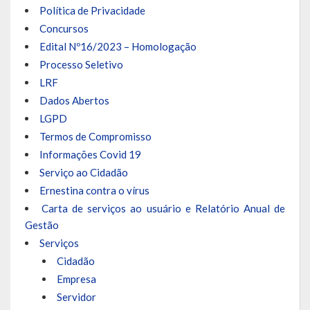
Escola Municipal De Ensino Fundamental Educarte
Política de Privacidade
Concursos
Escola Municipal De Ensino Fundamental João Alfredo Sachser
Edital Nº16/2023 – Homologação
Processo Seletivo
Escola Municipal De Ensino Fundamental Osvaldo Cruz
LRF
Agricultura
Dados Abertos
LGPD
Fazenda
Termos de Compromisso
Informações Covid 19
Obras e Viação
Serviço ao Cidadão
Saúde
Ernestina contra o vírus
Carta de serviços ao usuário e Relatório Anual de
Serviços Oferecidos pela Secretaria de Saúde
Gestão
Serviços
Serviços Urbanos
Cidadão
Legislação
Empresa
Servidor
ATOS NORMATIVOS