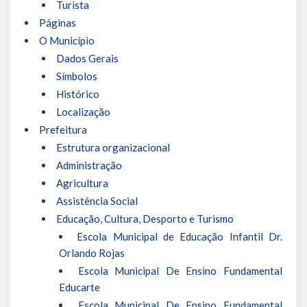
Turista
Páginas
LEIS ORDINÁRIAS
O Município
Dados Gerais
LEIS COMPLEMENTARES
Símbolos
DECRETOS
Histórico
Localização
Publicações
Prefeitura
Estrutura organizacional
Conselhos Municipais
Administração
Regulamentos
Agricultura
Assistência Social
Editais
Educação, Cultura, Desporto e Turismo
Escola Municipal de Educação Infantil Dr.
Planos
Orlando Rojas
Concursos
Escola Municipal De Ensino Fundamental
Educarte
Termos de Compromisso
Escola Municipal De Ensino Fundamental