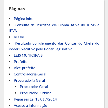
Localização
Páginas
Símbolos
Página Inicial
Consulta de inscritos em Dívida Ativa do ICMS e
Telefones Úteis
IPVA
REURB
Secretarias
Resultado do julgamento das Contas do Chefe do
Estrutura organizacional
Poder Executivo pelo Poder Legislativo
LEIS MUNICIPAIS
Administração
Prefeito
Vice-prefeito
Assistência Social
Controladoria Geral
Educação, Cultura, Desporto e Turismo
Procuradoria Geral
Procurador Geral
Sala Multidisciplinar Saber Mais
Procurador Jurídico
Repasses Lei 13.019/2014
Escola Municipal de Educação Infantil Dr. Orlando Rojas
Acesso à Informação