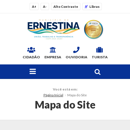
A+
A-
Alto Contraste
Libras
CIDADÃO
EMPRESA
OUVIDORIA
TURISTA
FAÇA SUA BUSCA PELO SITE
O Município
Você está em:
Página Inicial
Mapa do Site
Dados Gerais
Mapa do Site
Ex-prefeitos
Histórico