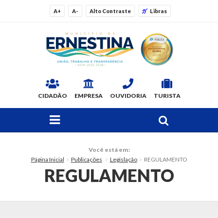
A+
A-
Alto Contraste
Libras
CIDADÃO
EMPRESA
OUVIDORIA
TURISTA
FAÇA SUA BUSCA PELO SITE
O Município
Você está em:
Página Inicial
Publicações
Legislação
REGULAMENTO
Dados Gerais
REGULAMENTO
Ex-prefeitos
Histórico