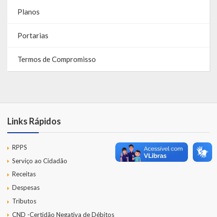
Planos
LEIS ORDINÁRIAS
Portarias
LEIS COMPLEMENTARES
Termos de Compromisso
DECRETOS
Publicações
Conselhos Municipais
Links Rápidos
Regulamentos
RPPS
Editais
Serviço ao Cidadão
Planos
Receitas
Despesas
Concursos
Tributos
Termos de Compromisso
CND -Certidão Negativa de Débitos