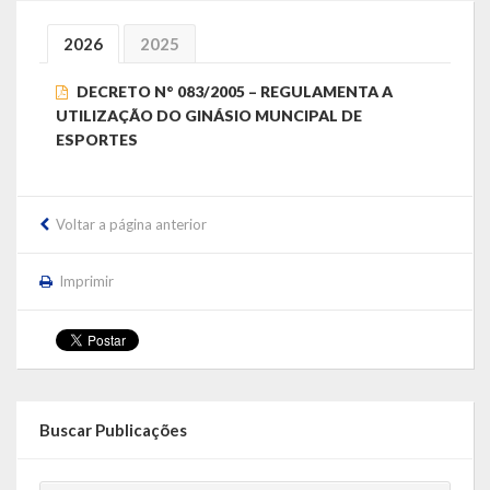
Localização
2026
2025
Símbolos
DECRETO N° 083/2005 – REGULAMENTA A
UTILIZAÇÃO DO GINÁSIO MUNCIPAL DE
Telefones Úteis
ESPORTES
Secretarias
Estrutura organizacional
Voltar a página anterior
Administração
Imprimir
Assistência Social
Educação, Cultura, Desporto e Turismo
Sala Multidisciplinar Saber Mais
Buscar Publicações
Escola Municipal de Educação Infantil Dr. Orlando Rojas