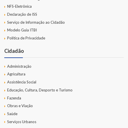
NFS-Eletrônica
LRF
Declaração de ISS
Serviço de Informação ao Cidadão
RGF – Relatório de Gestão Fiscal
Modelo Guia ITBI
RREO – Relatório Resumido da Execução Orçamentária
Política de Privacidade
LOA – Lei Orçamentária Anual
Cidadão
RC – Relatório Circunstanciado
Administração
PPA – Plano Plurianual
Agricultura
Assistência Social
LDO – Lei de Diretrizes Orçamentárias
Educação, Cultura, Desporto e Turismo
Acesso à Informação
Fazenda
Obras e Viação
Transparência
Saúde
Serviços Urbanos