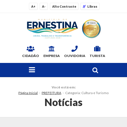
A+
A-
Alto Contraste
Libras
CIDADÃO
EMPRESA
OUVIDORIA
TURISTA
FAÇA SUA BUSCA PELO SITE
O Município
Você está em:
Página Inicial
PREFEITURA
Categoria: Cultura e Turismo
Dados Gerais
Notícias
Ex-prefeitos
Histórico