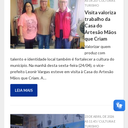
AS 14:20 / CULTURA E
TURISMO
Visita valoriza
trabalho da
Casa do
Artesão Mãos
que Criam
Valorizar quem
produz com
talento e identidade local também é fortalecer a cultura do
município. Na manhã desta sexta-feira (24/04), o vice-
prefeito Leonir Vargas esteve em visita à Casa do Artesão
Mãos que Criam. A…
LEIA MAIS
23 DE ABRIL DE 2026
AS 11:45 / CULTURA E
TURISMO