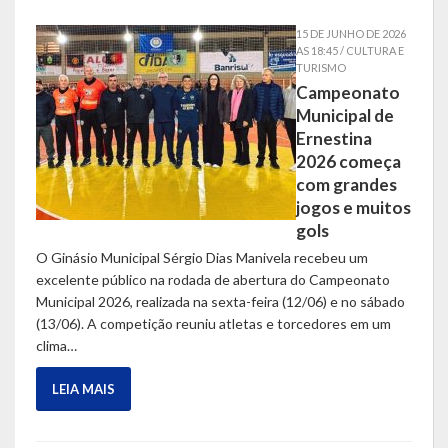
LRF
15 DE JUNHO DE 2026
AS 18:45 / CULTURA E
TURISMO
RGF – Relatório de Gestão Fiscal
Campeonato
Municipal de
RREO – Relatório Resumido da Execução Orçamentária
Ernestina
2026 começa
LOA – Lei Orçamentária Anual
com grandes
jogos e muitos
RC – Relatório Circunstanciado
gols
PPA – Plano Plurianual
O Ginásio Municipal Sérgio Dias Manivela recebeu um
excelente público na rodada de abertura do Campeonato
LDO – Lei de Diretrizes Orçamentárias
Municipal 2026, realizada na sexta-feira (12/06) e no sábado
(13/06). A competição reuniu atletas e torcedores em um
Acesso à Informação
clima…
Transparência
LEIA MAIS