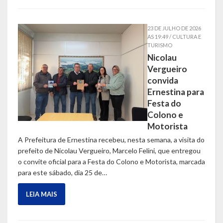
LEIS ORDINÁRIAS
23 DE JULHO DE 2026
AS 19:49 / CULTURA E
LEIS COMPLEMENTARES
TURISMO
Nicolau
DECRETOS
Vergueiro
convida
Publicações
Ernestina para
Festa do
Conselhos Municipais
Colono e
Motorista
Regulamentos
A Prefeitura de Ernestina recebeu, nesta semana, a visita do
prefeito de Nicolau Vergueiro, Marcelo Felini, que entregou
Editais
o convite oficial para a Festa do Colono e Motorista, marcada
para este sábado, dia 25 de…
Planos
LEIA MAIS
Concursos
Termos de Compromisso