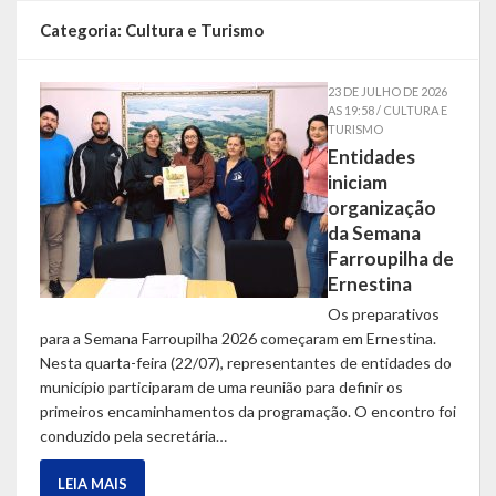
Localização
Categoria:
Cultura e Turismo
Símbolos
23 DE JULHO DE 2026
AS 19:58 / CULTURA E
Telefones Úteis
TURISMO
Entidades
Secretarias
iniciam
organização
Estrutura organizacional
da Semana
Farroupilha de
Administração
Ernestina
Os preparativos
Assistência Social
para a Semana Farroupilha 2026 começaram em Ernestina.
Nesta quarta-feira (22/07), representantes de entidades do
Educação, Cultura, Desporto e Turismo
município participaram de uma reunião para definir os
primeiros encaminhamentos da programação. O encontro foi
Sala Multidisciplinar Saber Mais
conduzido pela secretária…
Escola Municipal de Educação Infantil Dr. Orlando Rojas
LEIA MAIS