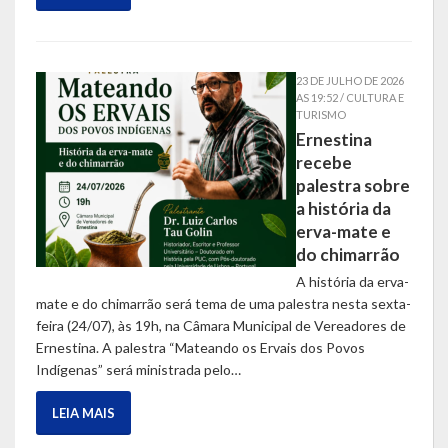
Escola Municipal De Ensino Fundamental Educarte
Escola Municipal De Ensino Fundamental João Alfredo Sachser
23 DE JULHO DE 2026
Escola Municipal De Ensino Fundamental Osvaldo Cruz
AS 19:52 / CULTURA E
TURISMO
Ernestina
Agricultura
recebe
Fazenda
palestra sobre
a história da
Obras e Viação
erva-mate e
do chimarrão
Saúde
A história da erva-
mate e do chimarrão será tema de uma palestra nesta sexta-
Serviços Oferecidos pela Secretaria de Saúde
feira (24/07), às 19h, na Câmara Municipal de Vereadores de
Ernestina. A palestra “Mateando os Ervais dos Povos
Serviços Urbanos
Indígenas” será ministrada pelo…
Legislação
LEIA MAIS
ATOS NORMATIVOS