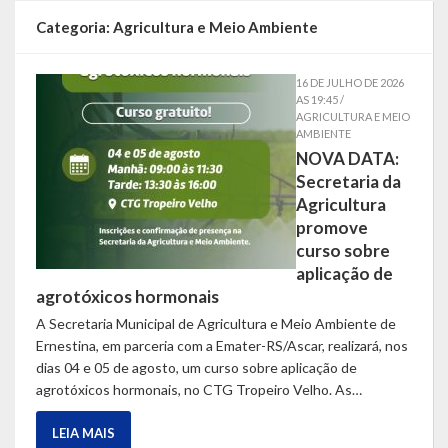
Localização
Categoria:
Agricultura e Meio Ambiente
Símbolos
16 DE JULHO DE 2026
AS 19:45 /
Telefones Úteis
AGRICULTURA E MEIO
AMBIENTE
Secretarias
NOVA DATA:
Secretaria da
Estrutura organizacional
Agricultura
promove
Administração
curso sobre
aplicação de
Assistência Social
agrotóxicos hormonais
A Secretaria Municipal de Agricultura e Meio Ambiente de
Educação, Cultura, Desporto e Turismo
Ernestina, em parceria com a Emater-RS/Ascar, realizará, nos
dias 04 e 05 de agosto, um curso sobre aplicação de
Sala Multidisciplinar Saber Mais
agrotóxicos hormonais, no CTG Tropeiro Velho. As…
Escola Municipal de Educação Infantil Dr. Orlando Rojas
LEIA MAIS