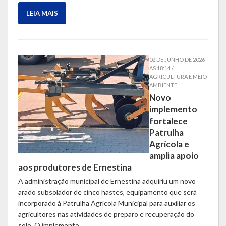
LEIA MAIS
02 DE JUNHO DE 2026
AS 18:14 /
AGRICULTURA E MEIO
AMBIENTE
Novo
implemento
fortalece
Patrulha
Agrícola e
amplia apoio
aos produtores de Ernestina
A administração municipal de Ernestina adquiriu um novo
arado subsolador de cinco hastes, equipamento que será
incorporado à Patrulha Agrícola Municipal para auxiliar os
agricultores nas atividades de preparo e recuperação do
solo. O implemento…