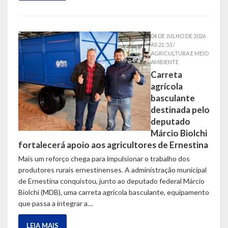
LEIS ORDINÁRIAS
04 DE JULHO DE 2026
LEIS COMPLEMENTARES
AS 21:53 /
AGRICULTURA E MEIO
AMBIENTE
DECRETOS
Carreta
agrícola
Publicações
basculante
destinada pelo
Conselhos Municipais
deputado
Márcio Biolchi
Regulamentos
fortalecerá apoio aos agricultores de Ernestina
Editais
Mais um reforço chega para impulsionar o trabalho dos
produtores rurais ernestinenses. A administração municipal
Planos
de Ernestina conquistou, junto ao deputado federal Márcio
Biolchi (MDB), uma carreta agrícola basculante, equipamento
Concursos
que passa a integrar a…
Termos de Compromisso
LEIA MAIS