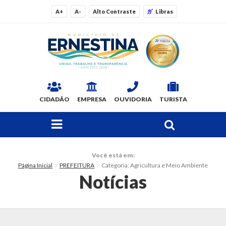
A+
A-
Alto Contraste
Libras
CIDADÃO
EMPRESA
OUVIDORIA
TURISTA
FAÇA SUA BUSCA PELO SITE
O Município
Você está em:
Página Inicial
PREFEITURA
Categoria: Agricultura e Meio Ambiente
Dados Gerais
Notícias
Ex-prefeitos
Histórico