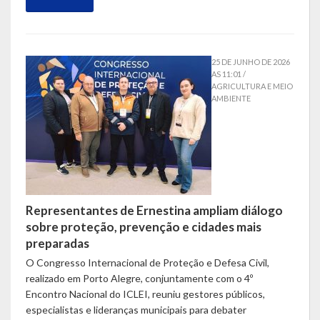
LRF
RGF – Relatório de Gestão Fiscal
25 DE JUNHO DE 2026
AS 11:01 /
RREO – Relatório Resumido da Execução Orçamentária
AGRICULTURA E MEIO
AMBIENTE
LOA – Lei Orçamentária Anual
RC – Relatório Circunstanciado
PPA – Plano Plurianual
Representantes de Ernestina ampliam diálogo
LDO – Lei de Diretrizes Orçamentárias
sobre proteção, prevenção e cidades mais
preparadas
Acesso à Informação
O Congresso Internacional de Proteção e Defesa Civil,
Transparência
realizado em Porto Alegre, conjuntamente com o 4º
Encontro Nacional do ICLEI, reuniu gestores públicos,
especialistas e lideranças municipais para debater