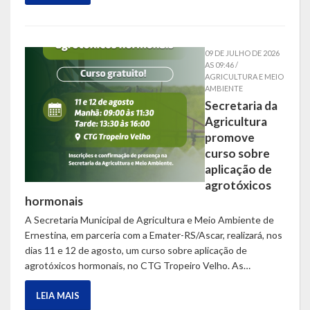
Escola Municipal De Ensino Fundamental Educarte
Escola Municipal De Ensino Fundamental João Alfredo Sachser
09 DE JULHO DE 2026
AS 09:46 /
Escola Municipal De Ensino Fundamental Osvaldo Cruz
AGRICULTURA E MEIO
AMBIENTE
Agricultura
Secretaria da
Agricultura
Fazenda
promove
curso sobre
Obras e Viação
aplicação de
agrotóxicos
Saúde
hormonais
Serviços Oferecidos pela Secretaria de Saúde
A Secretaria Municipal de Agricultura e Meio Ambiente de
Ernestina, em parceria com a Emater-RS/Ascar, realizará, nos
Serviços Urbanos
dias 11 e 12 de agosto, um curso sobre aplicação de
agrotóxicos hormonais, no CTG Tropeiro Velho. As…
Legislação
LEIA MAIS
ATOS NORMATIVOS