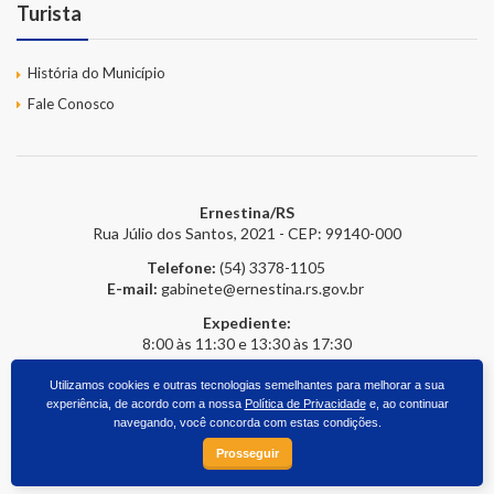
Turista
História do Município
Fale Conosco
Ernestina/RS
Rua Júlio dos Santos, 2021 - CEP: 99140-000
Telefone:
(54) 3378-1105
E-mail:
gabinete@ernestina.rs.gov.br
Expediente:
8:00 às 11:30 e 13:30 às 17:30
Utilizamos cookies e outras tecnologias semelhantes para melhorar a sua
experiência, de acordo com a nossa
Política de Privacidade
e, ao continuar
2026 © Prefeitura Online
- Todos os direitos reservados.
upside.cc
navegando, você concorda com estas condições.
Prosseguir