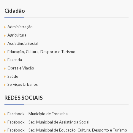
LRF
Cidadão
RGF – Relatório de Gestão Fiscal
Administração
Agricultura
RREO – Relatório Resumido da Execução Orçamentária
Assistência Social
LOA – Lei Orçamentária Anual
Educação, Cultura, Desporto e Turismo
Fazenda
RC – Relatório Circunstanciado
Obras e Viação
PPA – Plano Plurianual
Saúde
Serviços Urbanos
LDO – Lei de Diretrizes Orçamentárias
REDES SOCIAIS
Acesso à Informação
Facebook – Município de Ernestina
Transparência
Facebook – Sec. Municipal de Assistência Social
Facebook – Sec. Municipal de Educação, Cultura, Desporto e Turismo