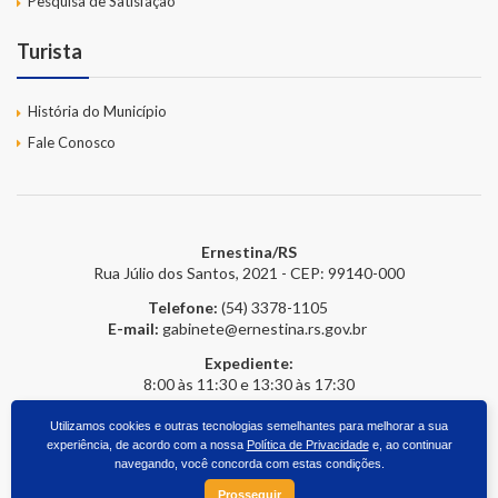
Pesquisa de Satisfação
Turista
História do Município
Fale Conosco
Ernestina/RS
Rua Júlio dos Santos, 2021 - CEP: 99140-000
Telefone:
(54) 3378-1105
E-mail:
gabinete@ernestina.rs.gov.br
Expediente:
8:00 às 11:30 e 13:30 às 17:30
Utilizamos cookies e outras tecnologias semelhantes para melhorar a sua
experiência, de acordo com a nossa
Política de Privacidade
e, ao continuar
2026 © Prefeitura Online
- Todos os direitos reservados.
upside.cc
navegando, você concorda com estas condições.
Prosseguir