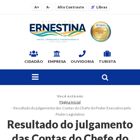
A+
A-
Alto Contraste
Libras
CIDADÃO
EMPRESA
OUVIDORIA
TURISTA
FAÇA SUA BUSCA PELO SITE
O Município
Você está em:
Página Inicial
Dados Gerais
Resultado do julgamento das Contas do Chefe do Poder Executivo pelo
Poder Legislativo
Resultado do julgamento
Ex-prefeitos
Histórico
das Contas do Chefe do