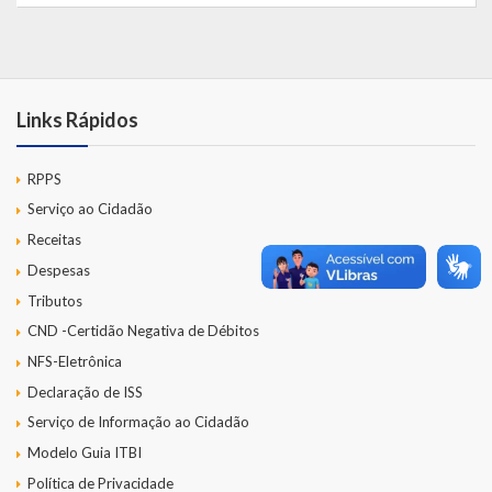
LEIS ORDINÁRIAS
LEIS COMPLEMENTARES
Links Rápidos
DECRETOS
RPPS
Publicações
Serviço ao Cidadão
Receitas
Conselhos Municipais
Despesas
Regulamentos
Tributos
CND -Certidão Negativa de Débitos
Editais
NFS-Eletrônica
Planos
Declaração de ISS
Serviço de Informação ao Cidadão
Concursos
Modelo Guia ITBI
Termos de Compromisso
Política de Privacidade