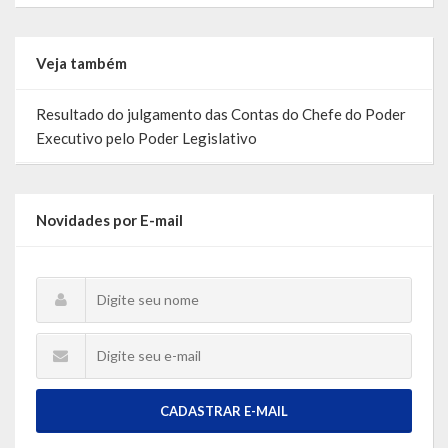
Escola Municipal De Ensino Fundamental Educarte
Escola Municipal De Ensino Fundamental João Alfredo Sachser
Veja também
Escola Municipal De Ensino Fundamental Osvaldo Cruz
Resultado do julgamento das Contas do Chefe do Poder
Executivo pelo Poder Legislativo
Agricultura
Fazenda
Novidades por E-mail
Obras e Viação
Saúde
Serviços Oferecidos pela Secretaria de Saúde
Serviços Urbanos
Legislação
CADASTRAR E-MAIL
ATOS NORMATIVOS