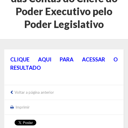
Localização
Poder Executivo pelo
Símbolos
Poder Legislativo
Telefones Úteis
Secretarias
Estrutura organizacional
CLIQUE AQUI PARA ACESSAR O
RESULTADO
Administração
Assistência Social
Voltar a página anterior
Educação, Cultura, Desporto e Turismo
Sala Multidisciplinar Saber Mais
Imprimir
Escola Municipal de Educação Infantil Dr. Orlando Rojas