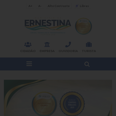
A+
A-
Alto Contraste
Libras
CIDADÃO
EMPRESA
OUVIDORIA
TURISTA
FAÇA SUA BUSCA PELO SITE
O Município
Dados Gerais
Ex-prefeitos
Histórico