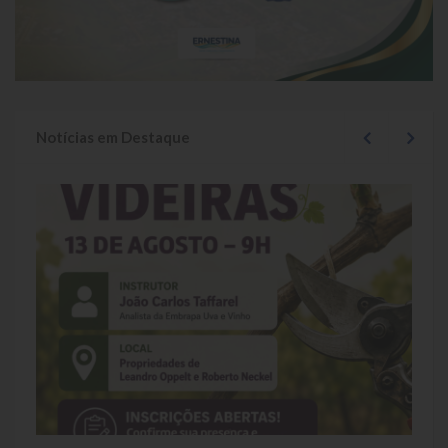
Localização
Símbolos
Telefones Úteis
Notícias em Destaque
Secretarias
Estrutura organizacional
Administração
Assistência Social
Educação, Cultura, Desporto e Turismo
Sala Multidisciplinar Saber Mais
Escola Municipal de Educação Infantil Dr. Orlando Rojas