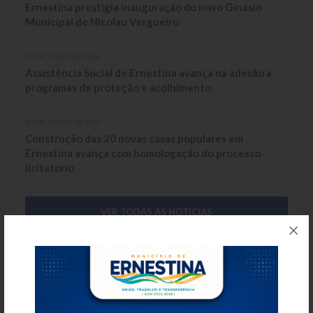
Ernestina prestigia inauguração do novo Ginásio
Municipal de Nicolau Vergueiro
29 DE JULHO DE 2026
Assistência Social de Ernestina avança na adesão a
programas de proteção e acolhimento
29 DE JULHO DE 2026
Construção das 20 novas casas populares em
Ernestina avança com homologação do processo
licitatório
VER TODAS AS NOTÍCIAS