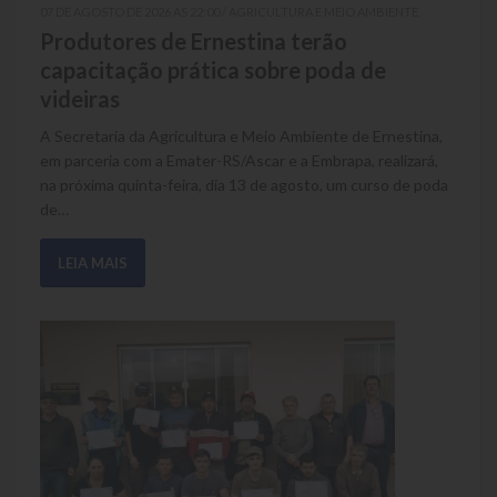
Escola Municipal De Ensino Fundamental Educarte
07 DE AGOSTO DE 2026 AS 22:00 / AGRICULTURA E MEIO AMBIENTE
07 DE AGOSTO DE 2026 AS 21:59 / ASSISTÊNCIA SOCIAL
Produtores de Ernestina terão
Cras de Ernestina mobiliza doações para
Escola Municipal De Ensino Fundamental João Alfredo Sachser
capacitação prática sobre poda de
famílias
videiras
O Cras de Ernestina está mobilizando a comunidade para
Escola Municipal De Ensino Fundamental Osvaldo Cruz
auxiliar famílias que necessitam de móveis e
A Secretaria da Agricultura e Meio Ambiente de Ernestina,
Agricultura
eletrodomésticos, especialmente em razão de danos
em parceria com a Emater-RS/Ascar e a Embrapa, realizará,
provocados pelas chuvas intensas. A campanha busca
na próxima quinta-feira, dia 13 de agosto, um curso de poda
Fazenda
doações…
de…
Obras e Viação
LEIA MAIS
LEIA MAIS
Saúde
Serviços Oferecidos pela Secretaria de Saúde
Serviços Urbanos
Legislação
ATOS NORMATIVOS