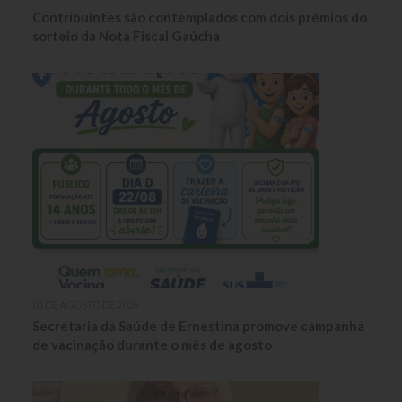
Contribuintes são contemplados com dois prêmios do
LRF
sorteio da Nota Fiscal Gaúcha
RGF – Relatório de Gestão Fiscal
RREO – Relatório Resumido da Execução Orçamentária
LOA – Lei Orçamentária Anual
RC – Relatório Circunstanciado
PPA – Plano Plurianual
LDO – Lei de Diretrizes Orçamentárias
Acesso à Informação
05 DE AGOSTO DE 2026
Secretaria da Saúde de Ernestina promove campanha
de vacinação durante o mês de agosto
Transparência