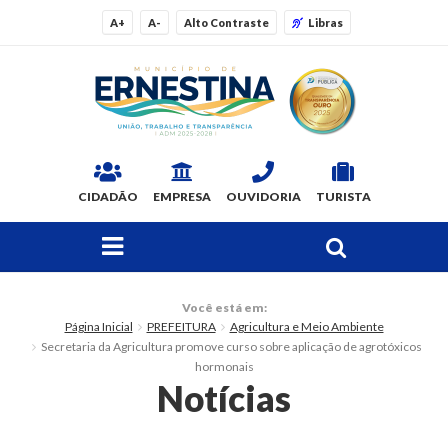
A+
A-
Alto Contraste
Libras
CIDADÃO
EMPRESA
OUVIDORIA
TURISTA
FAÇA SUA BUSCA PELO SITE
O Município
Você está em:
Página Inicial
PREFEITURA
Agricultura e Meio Ambiente
Dados Gerais
Secretaria da Agricultura promove curso sobre aplicação de agrotóxicos
hormonais
Ex-prefeitos
Notícias
Histórico