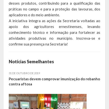
desses produtos, contribuindo para a qualificação das
práticas no campo e para a proteção das lavouras, dos
LEIS ORDINÁRIAS
aplicadores e do meio ambiente.
LEIS COMPLEMENTARES
A iniciativa integra as ações da Secretaria voltadas ao
apoio dos agricultores ernestinenses, levando
DECRETOS
conhecimento técnico e informação para fortalecer as
atividades produtivas no município. Inscreva-se e
Publicações
confirme sua presença na Secretaria!
Conselhos Municipais
Notícias Semelhantes
Regulamentos
31 DE OUTUBRO DE 2019
Editais
Pecuaristas devem comprovar imunização do rebanho
contra aftosa
Planos
Concursos
Termos de Compromisso