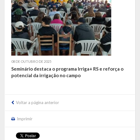
LRF
RGF – Relatório de Gestão Fiscal
RREO – Relatório Resumido da Execução Orçamentária
LOA – Lei Orçamentária Anual
08 DE OUTUBRO DE 2025
RC – Relatório Circunstanciado
Seminário destaca o programa Irriga+ RS e reforça o
potencial da irrigação no campo
PPA – Plano Plurianual
LDO – Lei de Diretrizes Orçamentárias
Voltar a página anterior
Acesso à Informação
Imprimir
Transparência