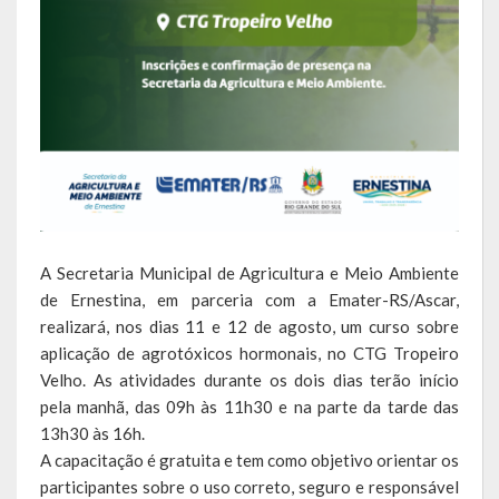
Escola Municipal De Ensino Fundamental Educarte
Escola Municipal De Ensino Fundamental João Alfredo Sachser
Escola Municipal De Ensino Fundamental Osvaldo Cruz
Agricultura
Fazenda
Obras e Viação
A Secretaria Municipal de Agricultura e Meio Ambiente
Saúde
de Ernestina, em parceria com a Emater-RS/Ascar,
realizará, nos dias 11 e 12 de agosto, um curso sobre
Serviços Oferecidos pela Secretaria de Saúde
aplicação de agrotóxicos hormonais, no CTG Tropeiro
Velho. As atividades durante os dois dias terão início
Serviços Urbanos
pela manhã, das 09h às 11h30 e na parte da tarde das
13h30 às 16h.
Legislação
A capacitação é gratuita e tem como objetivo orientar os
participantes sobre o uso correto, seguro e responsável
ATOS NORMATIVOS