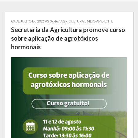
Localização
Símbolos
09 DE JULHO DE 2026 AS 09:46 /
AGRICULTURA E MEIO AMBIENTE
Secretaria da Agricultura promove curso
Telefones Úteis
sobre aplicação de agrotóxicos
hormonais
Secretarias
Estrutura organizacional
Administração
Assistência Social
Educação, Cultura, Desporto e Turismo
Sala Multidisciplinar Saber Mais
Escola Municipal de Educação Infantil Dr. Orlando Rojas