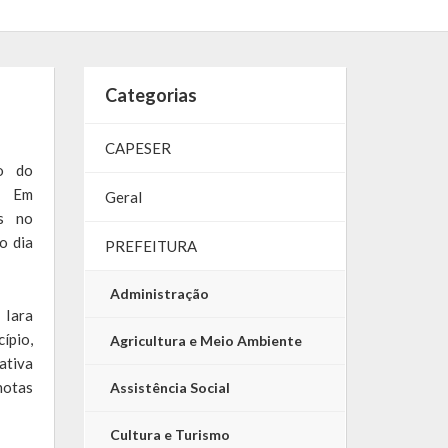
Categorias
CAPESER
to do
. Em
Geral
os no
o dia
PREFEITURA
Administração
 Iara
ípio,
Agricultura e Meio Ambiente
ativa
notas
Assistência Social
Cultura e Turismo