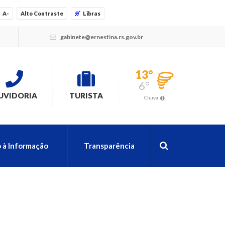
A-
Alto Contraste
Libras
gabinete@ernestina.rs.gov.br
13°
6°
UVIDORIA
TURISTA
Chuva
 à Informação
Transparência