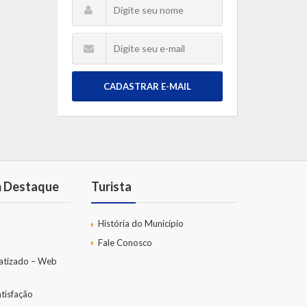
CADASTRAR E-MAIL
m Destaque
Turista
História do Município
Fale Conosco
atizado – Web
tisfação