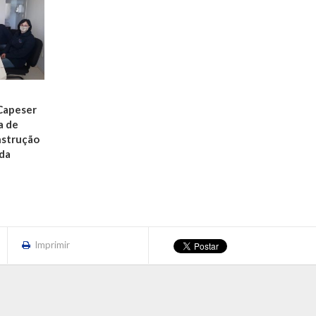
 Capeser
a de
nstrução
 da
Imprimir