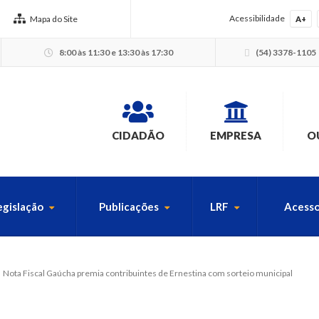
Acessibilidade
Mapa do Site
A+
8:00 às 11:30 e 13:30 às 17:30
(54) 3378-1105
CIDADÃO
EMPRESA
O
egislação
Publicações
LRF
Acesso
USCA PELO SITE
Nota Fiscal Gaúcha premia contribuintes de Ernestina com sorteio municipal