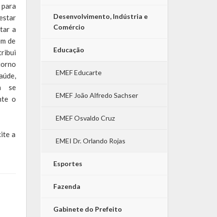
 para
Desenvolvimento, Indústria e
estar
Comércio
tar a
ém de
Educação
ribui
torno
EMEF Educarte
aúde,
m se
EMEF João Alfredo Sachser
nte o
EMEF Osvaldo Cruz
ite a
EMEI Dr. Orlando Rojas
Esportes
Fazenda
Gabinete do Prefeito