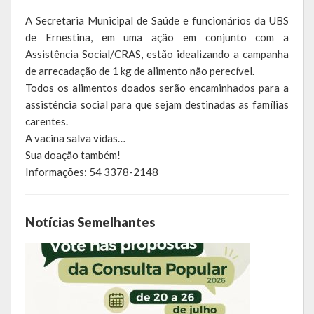
Escola Municipal De Ensino Fundamental Educarte
A Secretaria Municipal de Saúde e funcionários da UBS
de Ernestina, em uma ação em conjunto com a
Escola Municipal De Ensino Fundamental João Alfredo Sachser
Assistência Social/CRAS, estão idealizando a campanha
Escola Municipal De Ensino Fundamental Osvaldo Cruz
de arrecadação de 1 kg de alimento não perecível.
Todos os alimentos doados serão encaminhados para a
Agricultura
assistência social para que sejam destinadas as famílias
carentes.
Fazenda
A vacina salva vidas…
Sua doação também!
Obras e Viação
Informações: 54 3378-2148
Saúde
Serviços Oferecidos pela Secretaria de Saúde
Notícias Semelhantes
Serviços Urbanos
Legislação
ATOS NORMATIVOS