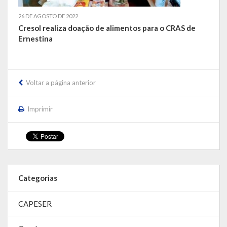
LRF
26 DE AGOSTO DE 2022
Cresol realiza doação de alimentos para o CRAS de
Ernestina
RGF – Relatório de Gestão Fiscal
RREO – Relatório Resumido da Execução Orçamentária
Voltar a página anterior
LOA – Lei Orçamentária Anual
RC – Relatório Circunstanciado
Imprimir
PPA – Plano Plurianual
LDO – Lei de Diretrizes Orçamentárias
Acesso à Informação
Categorias
Transparência
CAPESER