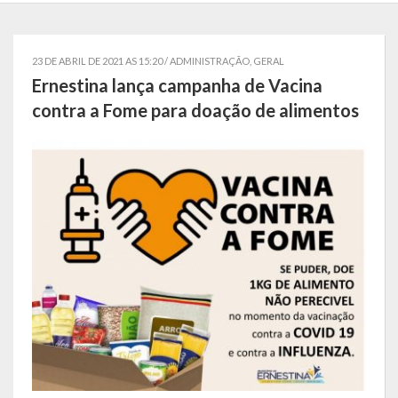
Localização
Símbolos
23 DE ABRIL DE 2021 AS 15:20 /
ADMINISTRAÇÃO
,
GERAL
Ernestina lança campanha de Vacina
Telefones Úteis
contra a Fome para doação de alimentos
Secretarias
Estrutura organizacional
Administração
Assistência Social
Educação, Cultura, Desporto e Turismo
Sala Multidisciplinar Saber Mais
Escola Municipal de Educação Infantil Dr. Orlando Rojas