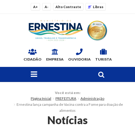
A+
A-
Alto Contraste
Libras
CIDADÃO
EMPRESA
OUVIDORIA
TURISTA
FAÇA SUA BUSCA PELO SITE
O Município
Você está em:
Página Inicial
PREFEITURA
Administração
Dados Gerais
Ernestina lança campanha de Vacina contra a Fome para doação de
alimentos
Ex-prefeitos
Notícias
Histórico