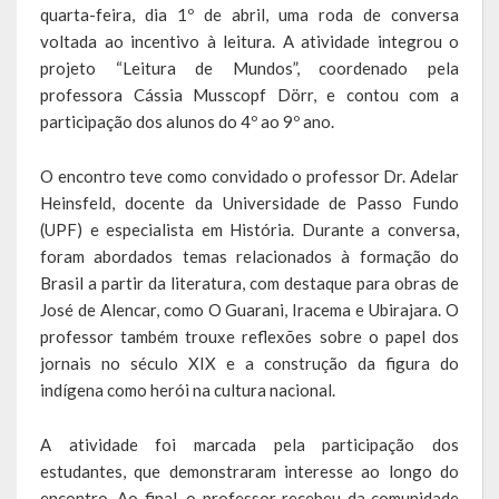
Escola Municipal De Ensino Fundamental Educarte
quarta-feira, dia 1º de abril, uma roda de conversa
voltada ao incentivo à leitura. A atividade integrou o
Escola Municipal De Ensino Fundamental João Alfredo Sachser
projeto “Leitura de Mundos”, coordenado pela
professora Cássia Musscopf Dörr, e contou com a
Escola Municipal De Ensino Fundamental Osvaldo Cruz
participação dos alunos do 4º ao 9º ano.
Agricultura
O encontro teve como convidado o professor Dr. Adelar
Heinsfeld, docente da Universidade de Passo Fundo
Fazenda
(UPF) e especialista em História. Durante a conversa,
Obras e Viação
foram abordados temas relacionados à formação do
Brasil a partir da literatura, com destaque para obras de
Saúde
José de Alencar, como O Guarani, Iracema e Ubirajara. O
professor também trouxe reflexões sobre o papel dos
Serviços Oferecidos pela Secretaria de Saúde
jornais no século XIX e a construção da figura do
indígena como herói na cultura nacional.
Serviços Urbanos
A atividade foi marcada pela participação dos
Legislação
estudantes, que demonstraram interesse ao longo do
encontro. Ao final, o professor recebeu da comunidade
ATOS NORMATIVOS