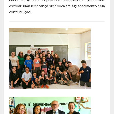
escolar, uma lembrança simbólica em agradecimento pela
LEIS ORDINÁRIAS
contribuição.
LEIS COMPLEMENTARES
DECRETOS
Publicações
Conselhos Municipais
Regulamentos
Editais
Planos
Concursos
Termos de Compromisso