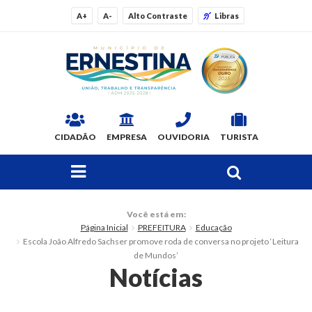
A+
A-
Alto Contraste
Libras
CIDADÃO
EMPRESA
OUVIDORIA
TURISTA
FAÇA SUA BUSCA PELO SITE
O Município
Você está em:
Página Inicial
PREFEITURA
Educação
Dados Gerais
Escola João Alfredo Sachser promove roda de conversa no projeto ‘Leitura
de Mundos’
Ex-prefeitos
Notícias
Histórico