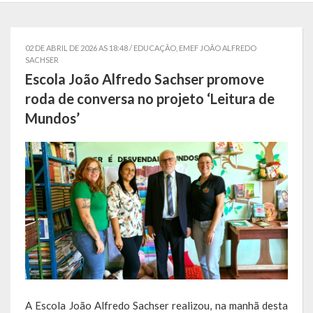
Localização
Símbolos
02 DE ABRIL DE 2026 AS 18:48 /
EDUCAÇÃO
,
EMEF JOÃO ALFREDO
SACHSER
Telefones Úteis
Escola João Alfredo Sachser promove
roda de conversa no projeto ‘Leitura de
Secretarias
Mundos’
Estrutura organizacional
Administração
Assistência Social
Educação, Cultura, Desporto e Turismo
Sala Multidisciplinar Saber Mais
Escola Municipal de Educação Infantil Dr. Orlando Rojas
A Escola João Alfredo Sachser realizou, na manhã desta