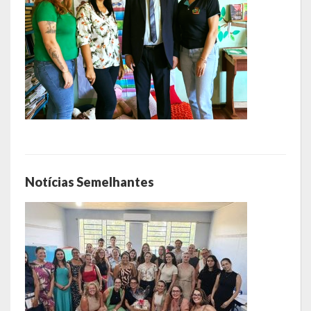
LRF
RGF – Relatório de Gestão Fiscal
RREO – Relatório Resumido da Execução Orçamentária
LOA – Lei Orçamentária Anual
RC – Relatório Circunstanciado
PPA – Plano Plurianual
Notícias Semelhantes
LDO – Lei de Diretrizes Orçamentárias
Acesso à Informação
Transparência