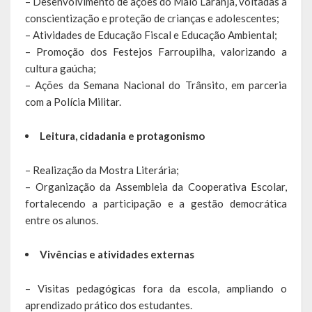
– Desenvolvimento de ações do Maio Laranja, voltadas à
conscientização e proteção de crianças e adolescentes;
LRF
– Atividades de Educação Fiscal e Educação Ambiental;
– Promoção dos Festejos Farroupilha, valorizando a
RGF – Relatório de Gestão Fiscal
cultura gaúcha;
– Ações da Semana Nacional do Trânsito, em parceria
RREO – Relatório Resumido da Execução Orçamentária
com a Polícia Militar.
LOA – Lei Orçamentária Anual
Leitura, cidadania e protagonismo
RC – Relatório Circunstanciado
– Realização da Mostra Literária;
PPA – Plano Plurianual
– Organização da Assembleia da Cooperativa Escolar,
fortalecendo a participação e a gestão democrática
LDO – Lei de Diretrizes Orçamentárias
entre os alunos.
Acesso à Informação
Vivências e atividades externas
Transparência
– Visitas pedagógicas fora da escola, ampliando o
aprendizado prático dos estudantes.