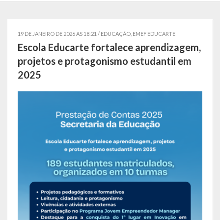
Localização
Símbolos
19 DE JANEIRO DE 2026 AS 18:21 /
EDUCAÇÃO
,
EMEF EDUCARTE
Escola Educarte fortalece aprendizagem,
Telefones Úteis
projetos e protagonismo estudantil em
2025
Secretarias
Estrutura organizacional
Administração
Assistência Social
Educação, Cultura, Desporto e Turismo
Sala Multidisciplinar Saber Mais
Escola Municipal de Educação Infantil Dr. Orlando Rojas