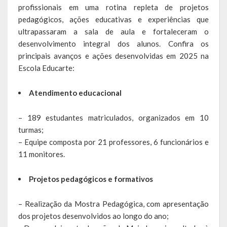
profissionais em uma rotina repleta de projetos
pedagógicos, ações educativas e experiências que
LEIS ORDINÁRIAS
ultrapassaram a sala de aula e fortaleceram o
LEIS COMPLEMENTARES
desenvolvimento integral dos alunos. Confira os
principais avanços e ações desenvolvidas em 2025 na
DECRETOS
Escola Educarte:
Publicações
Atendimento educacional
Conselhos Municipais
– 189 estudantes matriculados, organizados em 10
turmas;
Regulamentos
– Equipe composta por 21 professores, 6 funcionários e
11 monitores.
Editais
Planos
Projetos pedagógicos e formativos
Concursos
– Realização da Mostra Pedagógica, com apresentação
dos projetos desenvolvidos ao longo do ano;
Termos de Compromisso