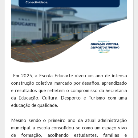
Escola Municipal De Ensino Fundamental Educarte
Escola Municipal De Ensino Fundamental João Alfredo Sachser
Escola Municipal De Ensino Fundamental Osvaldo Cruz
Agricultura
Fazenda
Obras e Viação
Em 2025, a Escola Educarte viveu um ano de intensa
Saúde
construção coletiva, marcado por desafios, aprendizado
e resultados que refletem o compromisso da Secretaria
Serviços Oferecidos pela Secretaria de Saúde
da Educação, Cultura, Desporto e Turismo com uma
educação de qualidade.
Serviços Urbanos
Mesmo sendo o primeiro ano da atual administração
Legislação
municipal, a escola consolidou-se como um espaço vivo
de formação, acolhendo estudantes, famílias e
ATOS NORMATIVOS