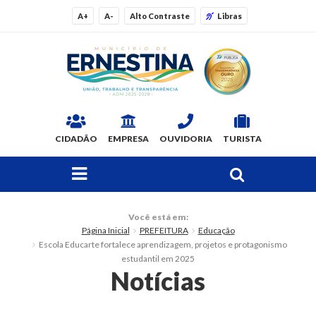
A+
A-
Alto Contraste
Libras
CIDADÃO
EMPRESA
OUVIDORIA
TURISTA
FAÇA SUA BUSCA PELO SITE
O Município
Você está em:
Página Inicial
PREFEITURA
Educação
Dados Gerais
Escola Educarte fortalece aprendizagem, projetos e protagonismo
estudantil em 2025
Ex-prefeitos
Notícias
Histórico