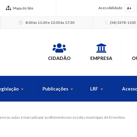
Acessibilidade
Mapa do Site
A+
8:00 às 11:30 e 13:30 às 17:30
(54) 3378-1105
CIDADÃO
EMPRESA
O
egislação
Publicações
LRF
Acesso
USCA PELO SITE
rno às aulas é marcado por acolhimento nas escolas municipais de Ernestina