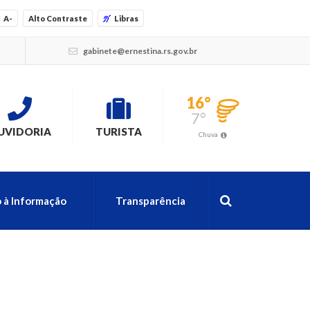
A-
Alto Contraste
Libras
gabinete@ernestina.rs.gov.br
16°
7°
UVIDORIA
TURISTA
Chuva
 à Informação
Transparência