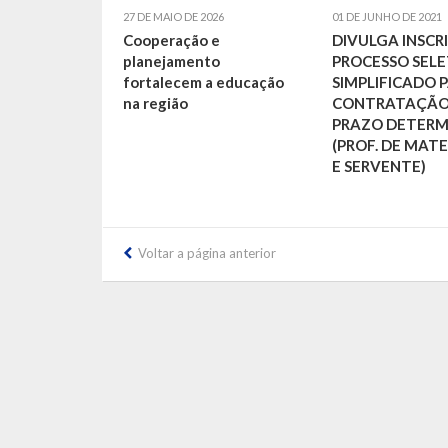
27 DE MAIO DE 2026
01 DE JUNHO DE 2021
Cooperação e
DIVULGA INSCRI
planejamento
PROCESSO SEL
fortalecem a educação
SIMPLIFICADO 
na região
CONTRATAÇÃO
PRAZO DETER
(PROF. DE MAT
E SERVENTE)
Voltar a página anterior