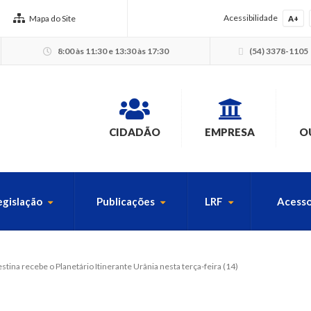
Acessibilidade
Mapa do Site
A+
8:00 às 11:30 e 13:30 às 17:30
(54) 3378-1105
CIDADÃO
EMPRESA
O
egislação
Publicações
LRF
Acesso
USCA PELO SITE
stina recebe o Planetário Itinerante Urânia nesta terça-feira (14)