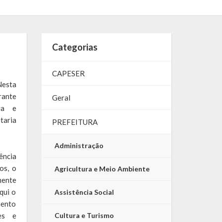
Categorias
CAPESER
Nesta
rante
Geral
va e
taria
PREFEITURA
Administração
ência
os, o
Agricultura e Meio Ambiente
mente
qui o
Assistência Social
mento
es e
Cultura e Turismo