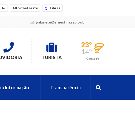
A-
Alto Contraste
Libras
gabinete@ernestina.rs.gov.br
23°
14°
UVIDORIA
TURISTA
Chuva
 à Informação
Transparência