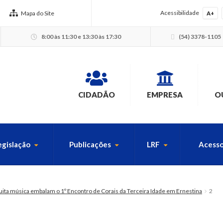
Acessibilidade
Mapa do Site
A+
8:00 às 11:30 e 13:30 às 17:30
(54) 3378-1105
CIDADÃO
EMPRESA
O
egislação
Publicações
LRF
Acesso
USCA PELO SITE
uita música embalam o 1º Encontro de Corais da Terceira Idade em Ernestina
2