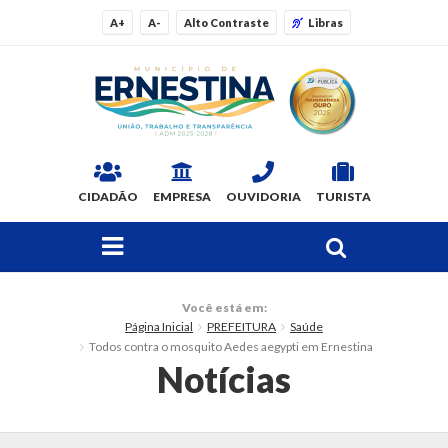
A+
A-
Alto Contraste
Libras
CIDADÃO
EMPRESA
OUVIDORIA
TURISTA
FAÇA SUA BUSCA PELO SITE
O Município
Você está em:
Página Inicial
PREFEITURA
Saúde
Dados Gerais
Todos contra o mosquito Aedes aegypti em Ernestina
Notícias
Ex-prefeitos
Histórico