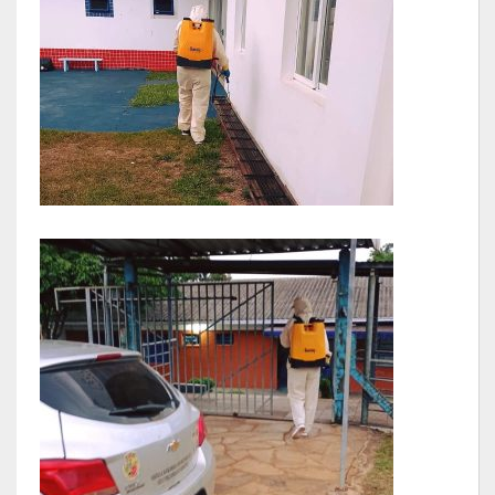
LRF
RGF – Relatório de Gestão Fiscal
RREO – Relatório Resumido da Execução Orçamentária
LOA – Lei Orçamentária Anual
RC – Relatório Circunstanciado
PPA – Plano Plurianual
LDO – Lei de Diretrizes Orçamentárias
Acesso à Informação
Transparência