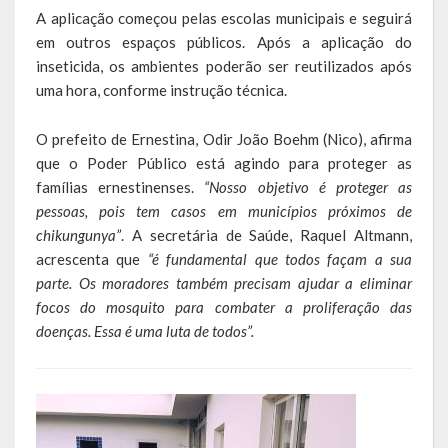
A aplicação começou pelas escolas municipais e seguirá
em outros espaços públicos. Após a aplicação do
LEIS ORDINÁRIAS
inseticida, os ambientes poderão ser reutilizados após
LEIS COMPLEMENTARES
uma hora, conforme instrução técnica.
DECRETOS
O prefeito de Ernestina, Odir João Boehm (Nico), afirma
que o Poder Público está agindo para proteger as
Publicações
famílias ernestinenses.
“Nosso objetivo é proteger as
pessoas, pois tem casos em municípios próximos de
Conselhos Municipais
chikungunya”
. A secretária de Saúde, Raquel Altmann,
acrescenta que
“é fundamental que todos façam a sua
Regulamentos
parte. Os moradores também precisam ajudar a eliminar
Editais
focos do mosquito para combater a proliferação das
doenças. Essa é uma luta de todos”.
Planos
Concursos
Termos de Compromisso