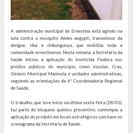
Escola Municipal De Ensino Fundamental Educarte
Escola Municipal De Ensino Fundamental João Alfredo Sachser
Escola Municipal De Ensino Fundamental Osvaldo Cruz
A administração municipal de Ernestina está agindo na
luta contra o mosquito Aedes aegypti, transmissor da
Agricultura
dengue, zika e chikungunya, que mobiliza toda a
comunidade ernestinense. Nesta semana, a Secretaria da
Fazenda
Saúde iniciou a aplicação do inseticida Fludora nos
prédios públicos do município, como escolas, Cras,
Obras e Viação
Ginásio Municipal Manivela e unidades administrativas,
Saúde
seguindo as orientações da 6ª Coordenadoria Regional
de Saúde.
Serviços Oferecidos pela Secretaria de Saúde
O trabalho, que teve início na última sexta-feira (28/03),
Serviços Urbanos
faz parte do bloqueio químico preventivo, contempla a
aplicação do produto em locais estratégicos com base no
Legislação
cronograma da Secretaria de Saúde.
ATOS NORMATIVOS