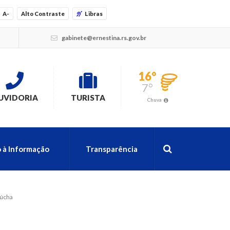
A-
Alto Contraste
Libras
gabinete@ernestina.rs.gov.br
16°
7°
UVIDORIA
TURISTA
Chuva
 à Informação
Transparência
aúcha