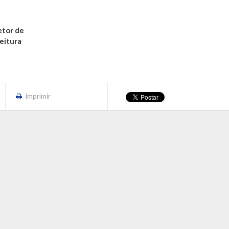
etor de
eitura
Imprimir