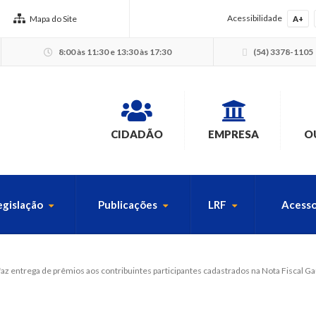
Acessibilidade
Mapa do Site
A+
8:00 às 11:30 e 13:30 às 17:30
(54) 3378-1105
CIDADÃO
EMPRESA
O
egislação
Publicações
LRF
Acesso
USCA PELO SITE
faz entrega de prêmios aos contribuintes participantes cadastrados na Nota Fiscal G