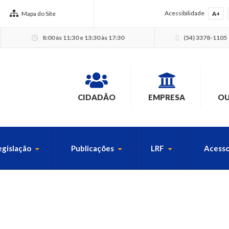
Acessibilidade
Mapa do Site
A+
8:00 às 11:30 e 13:30 às 17:30
(54) 3378-1105
CIDADÃO
EMPRESA
OU
egislação
Publicações
LRF
Acesso
USCA PELO SITE