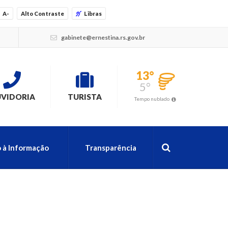
A-
Alto Contraste
Libras
gabinete@ernestina.rs.gov.br
13°
5°
VIDORIA
TURISTA
Tempo nublado
 à Informação
Transparência