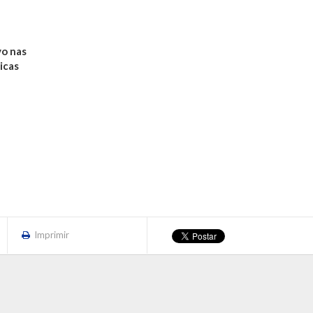
vo nas
icas
Imprimir