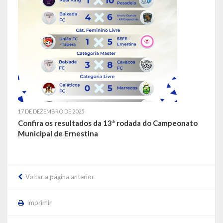
LEIS ORDINÁRIAS
LEIS COMPLEMENTARES
DECRETOS
Publicações
Conselhos Municipais
17 DE DEZEMBRO DE 2025
Confira os resultados da 13ª rodada do Campeonato
Regulamentos
Municipal de Ernestina
Editais
Planos
Voltar a página anterior
Concursos
Imprimir
Termos de Compromisso