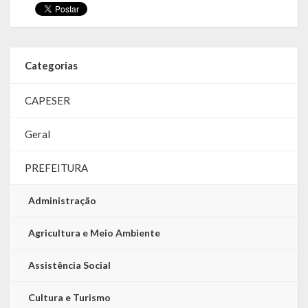
LRF
RGF – Relatório de Gestão Fiscal
Categorias
RREO – Relatório Resumido da Execução Orçamentária
CAPESER
LOA – Lei Orçamentária Anual
Geral
RC – Relatório Circunstanciado
PREFEITURA
PPA – Plano Plurianual
Administração
LDO – Lei de Diretrizes Orçamentárias
Agricultura e Meio Ambiente
Acesso à Informação
Assistência Social
Transparência
Cultura e Turismo