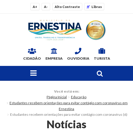
A+
A-
Alto Contraste
Libras
CIDADÃO
EMPRESA
OUVIDORIA
TURISTA
FAÇA SUA BUSCA PELO SITE
O Município
Você está em:
Página Inicial
Educação
Dados Gerais
Estudantes recebem orientações para evitar contágio com coronavírus em
Ernestina
Ex-prefeitos
Estudantes recebem orientações para evitar contágio com coronavírus (6)
Notícias
Histórico