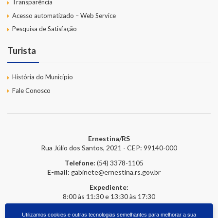
Transparência
Acesso automatizado – Web Service
Pesquisa de Satisfação
Turista
História do Município
Fale Conosco
Ernestina/RS
Rua Júlio dos Santos, 2021 - CEP: 99140-000
Telefone:
(54) 3378-1105
E-mail:
gabinete@ernestina.rs.gov.br
Expediente:
8:00 às 11:30 e 13:30 às 17:30
Utilizamos cookies e outras tecnologias semelhantes para melhorar a sua