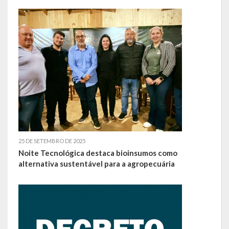
Escola Municipal De Ensino Fundamental Educarte
Escola Municipal De Ensino Fundamental João Alfredo Sachser
Escola Municipal De Ensino Fundamental Osvaldo Cruz
Agricultura
Fazenda
Obras e Viação
Saúde
25 DE SETEMBRO DE 2025
Noite Tecnológica destaca bioinsumos como
Serviços Oferecidos pela Secretaria de Saúde
alternativa sustentável para a agropecuária
Serviços Urbanos
Legislação
ATOS NORMATIVOS