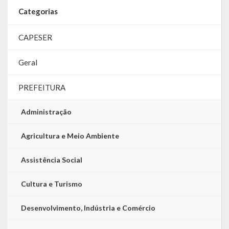
Categorias
LRF
CAPESER
RGF – Relatório de Gestão Fiscal
Geral
RREO – Relatório Resumido da Execução Orçamentária
LOA – Lei Orçamentária Anual
PREFEITURA
RC – Relatório Circunstanciado
Administração
PPA – Plano Plurianual
Agricultura e Meio Ambiente
LDO – Lei de Diretrizes Orçamentárias
Assistência Social
Acesso à Informação
Cultura e Turismo
Transparência
Desenvolvimento, Indústria e Comércio