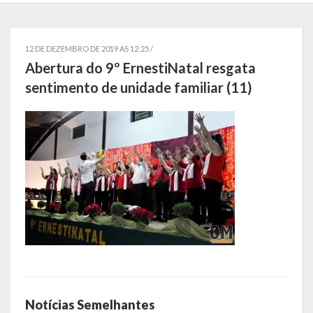
Localização
Símbolos
12 DE DEZEMBRO DE 2019 AS 12:25 /
Abertura do 9º ErnestiNatal resgata
Telefones Úteis
sentimento de unidade familiar (11)
Secretarias
Estrutura organizacional
Administração
Assistência Social
Educação, Cultura, Desporto e Turismo
Sala Multidisciplinar Saber Mais
Escola Municipal de Educação Infantil Dr. Orlando Rojas
Notícias Semelhantes