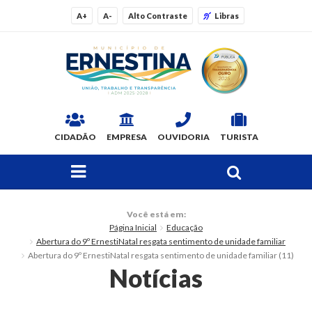
A+
A-
Alto Contraste
Libras
CIDADÃO
EMPRESA
OUVIDORIA
TURISTA
FAÇA SUA BUSCA PELO SITE
O Município
Você está em:
Página Inicial
Educação
Dados Gerais
Abertura do 9º ErnestiNatal resgata sentimento de unidade familiar
Abertura do 9º ErnestiNatal resgata sentimento de unidade familiar (11)
Ex-prefeitos
Notícias
Histórico