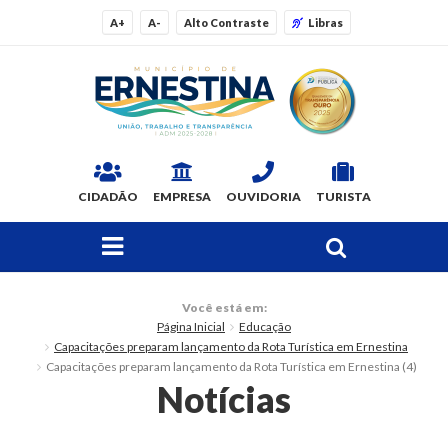
A+
A-
Alto Contraste
Libras
CIDADÃO
EMPRESA
OUVIDORIA
TURISTA
FAÇA SUA BUSCA PELO SITE
O Município
Você está em:
Página Inicial
Educação
Dados Gerais
Capacitações preparam lançamento da Rota Turística em Ernestina
Capacitações preparam lançamento da Rota Turística em Ernestina (4)
Ex-prefeitos
Notícias
Histórico