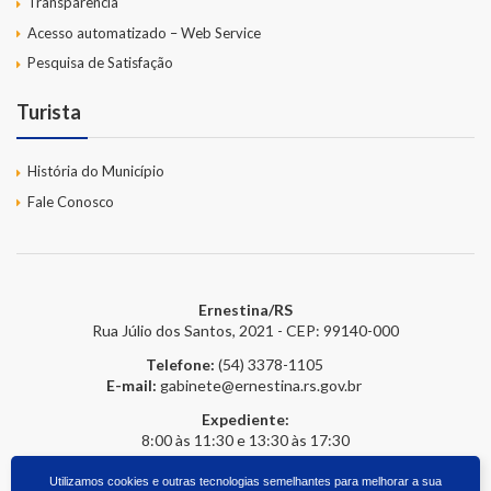
Transparência
Acesso automatizado – Web Service
Pesquisa de Satisfação
Turista
História do Município
Fale Conosco
Ernestina/RS
Rua Júlio dos Santos, 2021 - CEP: 99140-000
Telefone:
(54) 3378-1105
E-mail:
gabinete@ernestina.rs.gov.br
Expediente:
8:00 às 11:30 e 13:30 às 17:30
Utilizamos cookies e outras tecnologias semelhantes para melhorar a sua