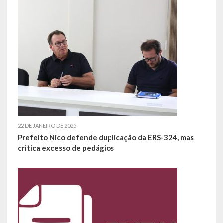
Escola Municipal De Ensino Fundamental Educarte
Escola Municipal De Ensino Fundamental João Alfredo Sachser
Escola Municipal De Ensino Fundamental Osvaldo Cruz
Agricultura
Fazenda
Obras e Viação
22 DE JANEIRO DE 2025
Saúde
Prefeito Nico defende duplicação da ERS-324, mas
critica excesso de pedágios
Serviços Oferecidos pela Secretaria de Saúde
Serviços Urbanos
Legislação
ATOS NORMATIVOS