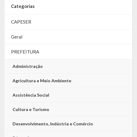
Categorias
LRF
CAPESER
RGF – Relatório de Gestão Fiscal
Geral
RREO – Relatório Resumido da Execução Orçamentária
LOA – Lei Orçamentária Anual
PREFEITURA
RC – Relatório Circunstanciado
Administração
PPA – Plano Plurianual
Agricultura e Meio Ambiente
LDO – Lei de Diretrizes Orçamentárias
Assistência Social
Acesso à Informação
Cultura e Turismo
Transparência
Desenvolvimento, Indústria e Comércio