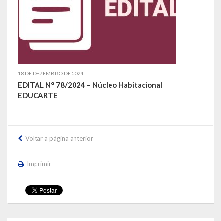
LEIS ORDINÁRIAS
LEIS COMPLEMENTARES
DECRETOS
18 DE DEZEMBRO DE 2024
EDITAL N° 78/2024 – Núcleo Habitacional
Publicações
EDUCARTE
Conselhos Municipais
Regulamentos
Voltar a página anterior
Editais
Imprimir
Planos
Concursos
Termos de Compromisso