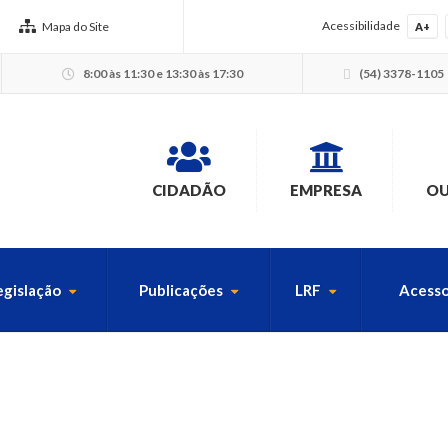
Acessibilidade
Mapa do Site
A+
8:00 às 11:30 e 13:30 às 17:30
(54) 3378-1105
CIDADÃO
EMPRESA
OU
egislação
Publicações
LRF
Acesso
USCA PELO SITE