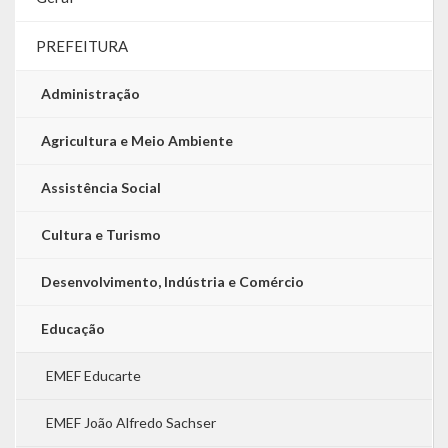
LRF
PREFEITURA
RGF – Relatório de Gestão Fiscal
Administração
RREO – Relatório Resumido da Execução Orçamentária
Agricultura e Meio Ambiente
LOA – Lei Orçamentária Anual
Assistência Social
RC – Relatório Circunstanciado
Cultura e Turismo
PPA – Plano Plurianual
Desenvolvimento, Indústria e Comércio
LDO – Lei de Diretrizes Orçamentárias
Educação
Acesso à Informação
EMEF Educarte
Transparência
EMEF João Alfredo Sachser