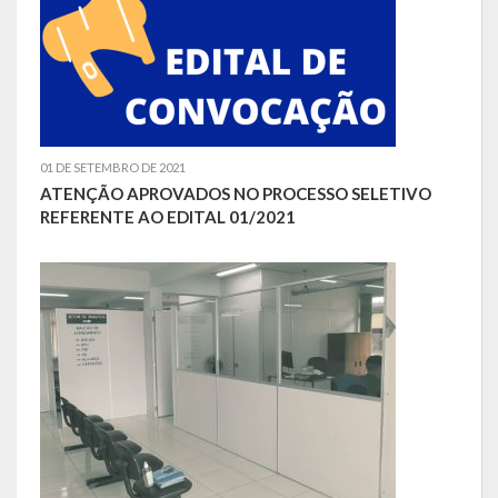
Escola Municipal De Ensino Fundamental Educarte
Escola Municipal De Ensino Fundamental João Alfredo Sachser
Escola Municipal De Ensino Fundamental Osvaldo Cruz
Agricultura
01 DE SETEMBRO DE 2021
ATENÇÃO APROVADOS NO PROCESSO SELETIVO
Fazenda
REFERENTE AO EDITAL 01/2021
Obras e Viação
Saúde
Serviços Oferecidos pela Secretaria de Saúde
Serviços Urbanos
Legislação
ATOS NORMATIVOS