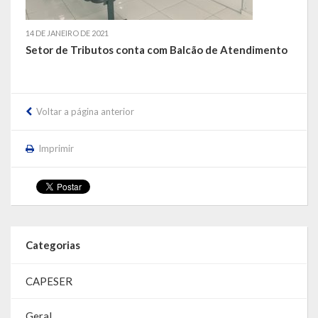
LEIS ORDINÁRIAS
14 DE JANEIRO DE 2021
Setor de Tributos conta com Balcão de Atendimento
LEIS COMPLEMENTARES
DECRETOS
Voltar a página anterior
Publicações
Imprimir
Conselhos Municipais
Regulamentos
Editais
Categorias
Planos
Concursos
CAPESER
Termos de Compromisso
Geral