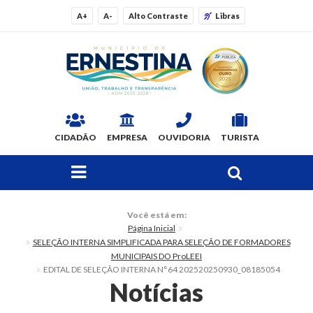
A+
A-
Alto Contraste
Libras
CIDADÃO
EMPRESA
OUVIDORIA
TURISTA
FAÇA SUA BUSCA PELO SITE
O Município
Você está em:
Página Inicial
Dados Gerais
SELEÇÃO INTERNA SIMPLIFICADA PARA SELEÇÃO DE FORMADORES
MUNICIPAIS DO ProLEEI
Ex-prefeitos
EDITAL DE SELEÇÃO INTERNA N°64 202520250930_08185054
Notícias
Histórico