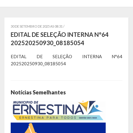
Localização
Símbolos
30 DE SETEMBRO DE 2025 AS 08:31 /
Telefones Úteis
EDITAL DE SELEÇÃO INTERNA N°64
202520250930_08185054
Secretarias
EDITAL DE SELEÇÃO INTERNA N°64
Estrutura organizacional
202520250930_08185054
Administração
Assistência Social
Notícias Semelhantes
Educação, Cultura, Desporto e Turismo
Sala Multidisciplinar Saber Mais
Escola Municipal de Educação Infantil Dr. Orlando Rojas