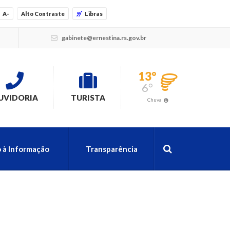
A-
Alto Contraste
Libras
gabinete@ernestina.rs.gov.br
13°
6°
UVIDORIA
TURISTA
Chuva
 à Informação
Transparência