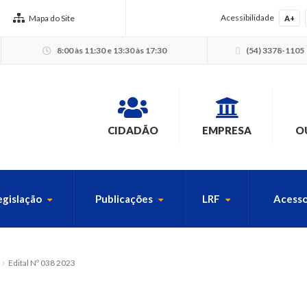
Acessibilidade
Mapa do Site
A+
8:00 às 11:30 e 13:30 às 17:30
(54) 3378-1105
CIDADÃO
EMPRESA
O
egislação
Publicações
LRF
Acesso
USCA PELO SITE
Edital Nº 038 2023