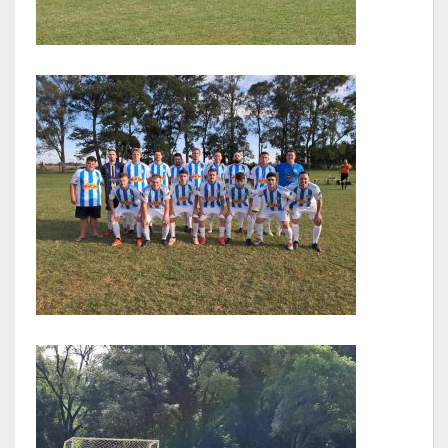
LRF
RGF – Relatório de Gestão Fiscal
RREO – Relatório Resumido da Execução Orçamentária
LOA – Lei Orçamentária Anual
RC – Relatório Circunstanciado
PPA – Plano Plurianual
LDO – Lei de Diretrizes Orçamentárias
Acesso à Informação
Transparência