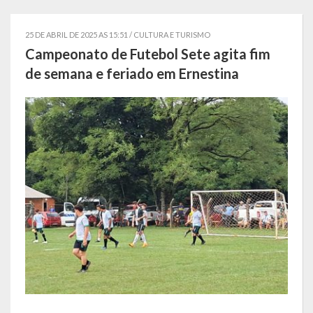
Localização
25 DE ABRIL DE 2025 AS 15:51 /
CULTURA E TURISMO
Símbolos
Campeonato de Futebol Sete agita fim
de semana e feriado em Ernestina
Telefones Úteis
Secretarias
Estrutura organizacional
Administração
Assistência Social
Educação, Cultura, Desporto e Turismo
Sala Multidisciplinar Saber Mais
Escola Municipal de Educação Infantil Dr. Orlando Rojas