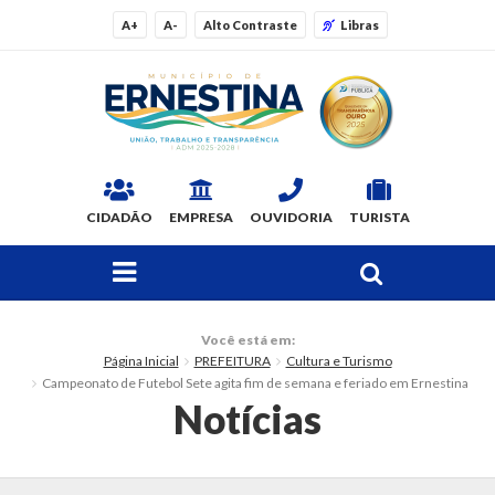
A+
A-
Alto Contraste
Libras
CIDADÃO
EMPRESA
OUVIDORIA
TURISTA
FAÇA SUA BUSCA PELO SITE
O Município
Você está em:
Página Inicial
PREFEITURA
Cultura e Turismo
Dados Gerais
Campeonato de Futebol Sete agita fim de semana e feriado em Ernestina
Notícias
Ex-prefeitos
Histórico