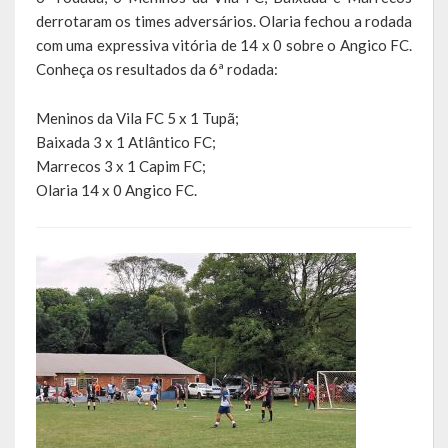
derrotaram os times adversários. Olaria fechou a rodada
LEIS ORDINÁRIAS
com uma expressiva vitória de 14 x 0 sobre o Angico FC.
Conheça os resultados da 6ª rodada:
LEIS COMPLEMENTARES
Meninos da Vila FC 5 x 1 Tupã;
DECRETOS
Baixada 3 x 1 Atlântico FC;
Marrecos 3 x 1 Capim FC;
Publicações
Olaria 14 x 0 Angico FC.
Conselhos Municipais
Regulamentos
Editais
Planos
Concursos
Termos de Compromisso