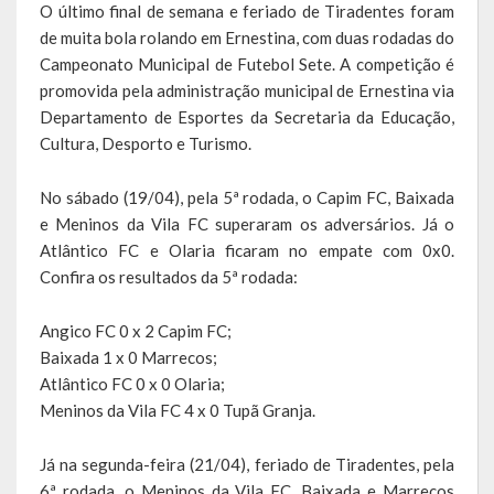
O último final de semana e feriado de Tiradentes foram
Escola Municipal De Ensino Fundamental Educarte
de muita bola rolando em Ernestina, com duas rodadas do
Escola Municipal De Ensino Fundamental João Alfredo Sachser
Campeonato Municipal de Futebol Sete. A competição é
promovida pela administração municipal de Ernestina via
Escola Municipal De Ensino Fundamental Osvaldo Cruz
Departamento de Esportes da Secretaria da Educação,
Cultura, Desporto e Turismo.
Agricultura
No sábado (19/04), pela 5ª rodada, o Capim FC, Baixada
Fazenda
e Meninos da Vila FC superaram os adversários. Já o
Obras e Viação
Atlântico FC e Olaria ficaram no empate com 0x0.
Confira os resultados da 5ª rodada:
Saúde
Angico FC 0 x 2 Capim FC;
Serviços Oferecidos pela Secretaria de Saúde
Baixada 1 x 0 Marrecos;
Atlântico FC 0 x 0 Olaria;
Serviços Urbanos
Meninos da Vila FC 4 x 0 Tupã Granja.
Legislação
Já na segunda-feira (21/04), feriado de Tiradentes, pela
6ª rodada, o Meninos da Vila FC, Baixada e Marrecos
ATOS NORMATIVOS