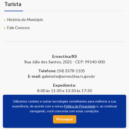
Turista
História do Município
Fale Conosco
Ernestina/RS
Rua Júlio dos Santos, 2021 - CEP: 99140-000
Telefone:
(54) 3378-1105
E-mail:
gabinete@ernestina.rs.gov.br
Expediente:
8:00 às 11:30 e 13:30 às 17:30
Utilizamos cookies e outras tecnologias semelhantes para melhorar a sua
experiência, de acordo com a nossa
Política de Privacidade
e, ao continuar
2026 © Prefeitura Online
- Todos os direitos reservados.
upside.cc
navegando, você concorda com estas condições.
Prosseguir