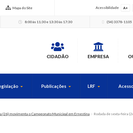
Acessibilidade
Mapa do Site
A+
8:00 às 11:30 e 13:30 às 17:30
(54) 3378-1105
CIDADÃO
EMPRESA
O
egislação
Publicações
LRF
Acesso
USCA PELO SITE
ra (26) movimenta o Campeonato Municipal em Ernestina
Rodada de sexta-feira (