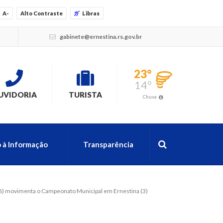
A-
Alto Contraste
Libras
gabinete@ernestina.rs.gov.br
23°
14°
UVIDORIA
TURISTA
Chuva
 à Informação
Transparência
26) movimenta o Campeonato Municipal em Ernestina (3)