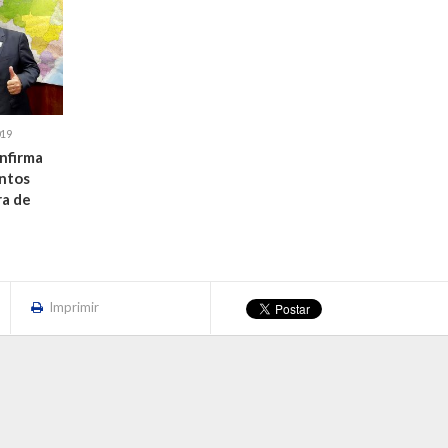
19
nfirma
ntos
ra de
Imprimir