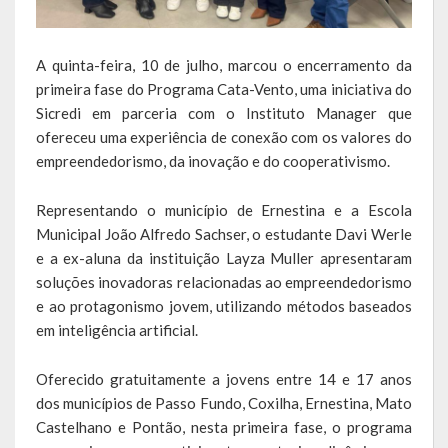
Escola Municipal De Ensino Fundamental Educarte
Escola Municipal De Ensino Fundamental João Alfredo Sachser
A quinta-feira, 10 de julho, marcou o encerramento da
primeira fase do Programa Cata-Vento, uma iniciativa do
Escola Municipal De Ensino Fundamental Osvaldo Cruz
Sicredi em parceria com o Instituto Manager que
ofereceu uma experiência de conexão com os valores do
Agricultura
empreendedorismo, da inovação e do cooperativismo.
Fazenda
Representando o município de Ernestina e a Escola
Obras e Viação
Municipal João Alfredo Sachser, o estudante Davi Werle
e a ex-aluna da instituição Layza Muller apresentaram
Saúde
soluções inovadoras relacionadas ao empreendedorismo
e ao protagonismo jovem, utilizando métodos baseados
Serviços Oferecidos pela Secretaria de Saúde
em inteligência artificial.
Serviços Urbanos
Oferecido gratuitamente a jovens entre 14 e 17 anos
Legislação
dos municípios de Passo Fundo, Coxilha, Ernestina, Mato
Castelhano e Pontão, nesta primeira fase, o programa
ATOS NORMATIVOS