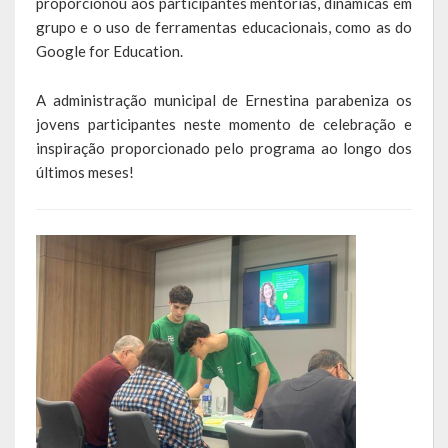
proporcionou aos participantes mentorias, dinâmicas em
grupo e o uso de ferramentas educacionais, como as do
LEIS ORDINÁRIAS
Google for Education.
LEIS COMPLEMENTARES
A administração municipal de Ernestina parabeniza os
jovens participantes neste momento de celebração e
DECRETOS
inspiração proporcionado pelo programa ao longo dos
últimos meses!
Publicações
Conselhos Municipais
Regulamentos
Editais
Planos
Concursos
Termos de Compromisso