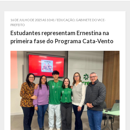
Localização
Símbolos
16 DE JULHO DE 2025 AS 10:41 /
EDUCAÇÃO
,
GABINETE DO VICE-
PREFEITO
Telefones Úteis
Estudantes representam Ernestina na
primeira fase do Programa Cata-Vento
Secretarias
Estrutura organizacional
Administração
Assistência Social
Educação, Cultura, Desporto e Turismo
Sala Multidisciplinar Saber Mais
Escola Municipal de Educação Infantil Dr. Orlando Rojas