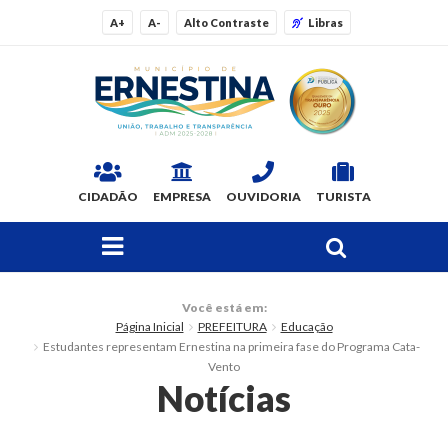
A+
A-
Alto Contraste
Libras
CIDADÃO
EMPRESA
OUVIDORIA
TURISTA
FAÇA SUA BUSCA PELO SITE
O Município
Você está em:
Página Inicial
PREFEITURA
Educação
Dados Gerais
Estudantes representam Ernestina na primeira fase do Programa Cata-
Vento
Ex-prefeitos
Notícias
Histórico