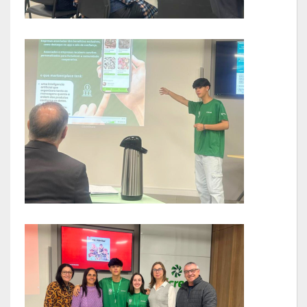
LRF
RGF – Relatório de Gestão Fiscal
RREO – Relatório Resumido da Execução Orçamentária
LOA – Lei Orçamentária Anual
RC – Relatório Circunstanciado
PPA – Plano Plurianual
LDO – Lei de Diretrizes Orçamentárias
Acesso à Informação
Transparência