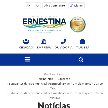
A+
A-
Alto Contraste
Libras
CIDADÃO
EMPRESA
OUVIDORIA
TURISTA
FAÇA SUA BUSCA PELO SITE
O Município
Você está em:
Página Inicial
Educação
Dados Gerais
Estudantes da rede municipal de Ernestina vivem um dia mágico no Circo
Texas
Ex-prefeitos
Estudantes da rede municipal de Ernestina vivem um dia mágico no Circo
Texas (6)
Notícias
Histórico