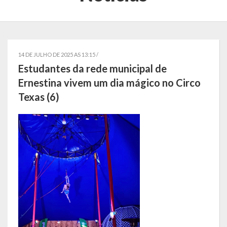
Localização
Símbolos
Telefones Úteis
14 DE JULHO DE 2025 AS 13:15 /
Estudantes da rede municipal de
Secretarias
Ernestina vivem um dia mágico no Circo
Texas (6)
Estrutura organizacional
Administração
Assistência Social
Educação, Cultura, Desporto e Turismo
Sala Multidisciplinar Saber Mais
Escola Municipal de Educação Infantil Dr. Orlando Rojas