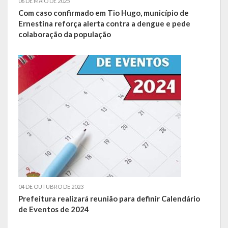
06 DE MAIO DE 2025
Com caso confirmado em Tio Hugo, município de
LEIS ORDINÁRIAS
Ernestina reforça alerta contra a dengue e pede
colaboração da população
LEIS COMPLEMENTARES
DECRETOS
Publicações
Conselhos Municipais
Regulamentos
Editais
Planos
04 DE OUTUBRO DE 2023
Prefeitura realizará reunião para definir Calendário
Concursos
de Eventos de 2024
Termos de Compromisso