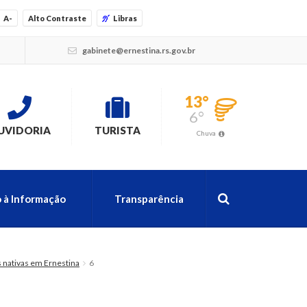
A-
Alto Contraste
Libras
gabinete@ernestina.rs.gov.br
13°
6°
UVIDORIA
TURISTA
Chuva
 à Informação
Transparência
 nativas em Ernestina
6