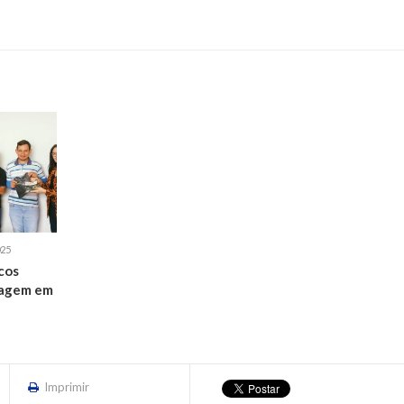
25
cos
agem em
Imprimir