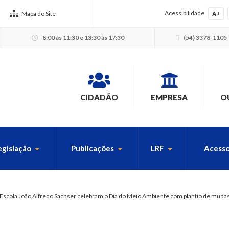
Acessibilidade
Mapa do Site
A+
8:00 às 11:30 e 13:30 às 17:30
(54) 3378-1105
CIDADÃO
EMPRESA
O
egislação
Publicações
LRF
Acesso
USCA PELO SITE
Escola João Alfredo Sachser celebram o Dia do Meio Ambiente com plantio de mudas