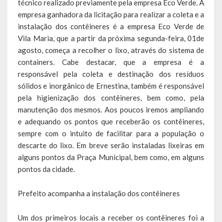
técnico realizado previamente pela empresa Eco Verde. A
empresa ganhadora da licitação para realizar a coleta e a
LRF
instalação dos contêineres é a empresa Eco Verde de
Vila Maria, que a partir da próxima segunda-feira, 01de
RGF – Relatório de Gestão Fiscal
agosto, começa a recolher o lixo, através do sistema de
RREO – Relatório Resumido da Execução Orçamentária
containers. Cabe destacar, que a empresa é a
responsável pela coleta e destinação dos resíduos
LOA – Lei Orçamentária Anual
sólidos e inorgânico de Ernestina, também é responsável
pela higienização dos contêineres, bem como, pela
RC – Relatório Circunstanciado
manutenção dos mesmos. Aos poucos iremos ampliando
e adequando os pontos que receberão os contêineres,
PPA – Plano Plurianual
sempre com o intuito de facilitar para a população o
descarte do lixo. Em breve serão instaladas lixeiras em
LDO – Lei de Diretrizes Orçamentárias
alguns pontos da Praça Municipal, bem como, em alguns
Acesso à Informação
pontos da cidade.
Transparência
Prefeito acompanha a instalação dos contêineres
Um dos primeiros locais a receber os contêineres foi a