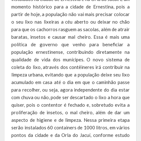
momento histórico para a cidade de Ernestina, pois a
LEIS ORDINÁRIAS
partir de hoje, a população não vai mais precisar colocar
o seu lixo nas lixeiras a céu aberto ou deixar no chão
LEIS COMPLEMENTARES
para que os cachorros rasguem as sacolas, além de atrair
baratas, insetos e causar mal cheiro. Essa é mais uma
DECRETOS
política de governo que venho para beneficiar a
população ernestinense, contribuindo diretamente na
Publicações
qualidade de vida dos munícipes. O novo sistema de
coleta do lixo, através dos contêineres irá contribuir na
Conselhos Municipais
limpeza urbana, evitando que a população deixe seu lixo
acumulado em casa até o dia em que o caminhão passe
Regulamentos
para recolher, ou seja, agora independente do dia estar
Editais
com chuva ou não, pode ser descartado o lixo a hora que
quiser, pois o contentor é fechado e, sobretudo evita a
Planos
proliferação de insetos, o mal cheiro, além de dar um
aspecto de higiene e de limpeza. Nessa primeira etapa
Concursos
serão instalados 60 containers de 1000 litros, em vários
pontos da cidade e da Orla do Jacuí, conforme estudo
Termos de Compromisso