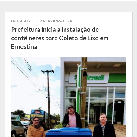
Localização
Símbolos
04 DE AGOSTO DE 2022 AS 10:46 /
GERAL
Prefeitura inicia a instalação de
Telefones Úteis
contêineres para Coleta de Lixo em
Ernestina
Secretarias
Estrutura organizacional
Administração
Assistência Social
Educação, Cultura, Desporto e Turismo
Sala Multidisciplinar Saber Mais
Escola Municipal de Educação Infantil Dr. Orlando Rojas