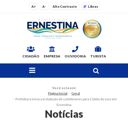
A+
A-
Alto Contraste
Libras
CIDADÃO
EMPRESA
OUVIDORIA
TURISTA
FAÇA SUA BUSCA PELO SITE
O Município
Você está em:
Página Inicial
Geral
Dados Gerais
Prefeitura inicia a instalação de contêineres para Coleta de Lixo em
Ernestina
Ex-prefeitos
Notícias
Histórico