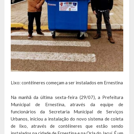
Escola Municipal De Ensino Fundamental Educarte
Escola Municipal De Ensino Fundamental João Alfredo Sachser
Escola Municipal De Ensino Fundamental Osvaldo Cruz
Agricultura
Fazenda
Obras e Viação
Saúde
Lixo: contêineres começam a ser instalados em Ernestina
Serviços Oferecidos pela Secretaria de Saúde
Na manhã da última sexta-feira (29/07), a Prefeitura
Municipal de Ernestina, através da equipe de
Serviços Urbanos
funcionários da Secretaria Municipal de Serviços
Urbanos, iniciou a instalação do novo sistema de coleta
Legislação
de lixo, através de contêineres que estão sendo
instalados na cidade de Ernestina e na Orla do Jacuí. É um
ATOS NORMATIVOS