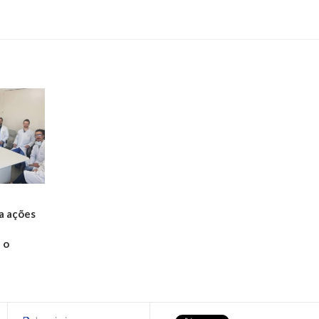
a ações
 o