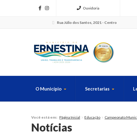
Ouvidoria
Rua Júlio dos Santos, 2021 - Centro
O Município
Secretarias
L
FAÇA SUA B
Página Inicial
Educação
Campeonato Municip
Você está em:
Notícias