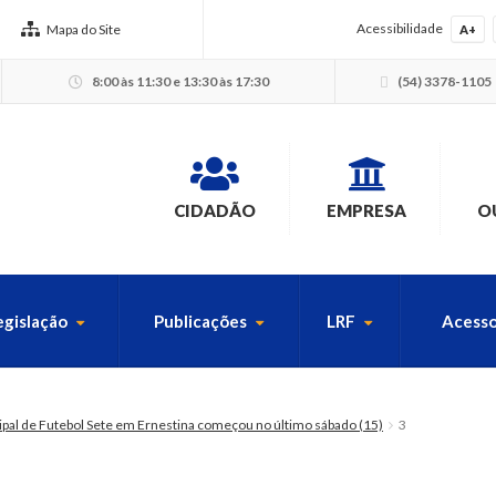
Acessibilidade
Mapa do Site
A+
8:00 às 11:30 e 13:30 às 17:30
(54) 3378-1105
CIDADÃO
EMPRESA
O
egislação
Publicações
LRF
Acesso
USCA PELO SITE
al de Futebol Sete em Ernestina começou no último sábado (15)
3