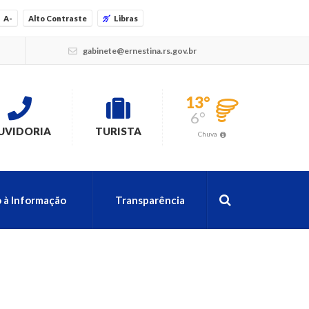
A-
Alto Contraste
Libras
gabinete@ernestina.rs.gov.br
13°
6°
UVIDORIA
TURISTA
Chuva
 à Informação
Transparência