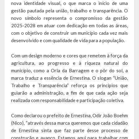
nova identidade visual, o que marca o início de uma
Escola Municipal De Ensino Fundamental Educarte
gestão pautada pela união, trabalho e transparência. O
Escola Municipal De Ensino Fundamental João Alfredo Sachser
novo símbolo representa o compromisso da gestão
2025-2028 em atuar com dedicação em todas as áreas,
Escola Municipal De Ensino Fundamental Osvaldo Cruz
com o objetivo de construir um município cada vez mais
desenvolvido e com qualidade de vida para a população.
Agricultura
Com um design moderno e cores que remetem à força da
Fazenda
agricultura, ao progresso e à riqueza natural do
Obras e Viação
município, como a Orla da Barragem e o pôr do sol, a
marca traduz a essência de Ernestina. O slogan “União,
Saúde
Trabalho e Transparência” reforça os princípios que
guiarão a administração, a fim de que cada ação seja
Serviços Oferecidos pela Secretaria de Saúde
realizada com responsabilidade e participação coletiva.
Serviços Urbanos
Como declarou o prefeito de Ernestina, Odir João Boehm
(Nico), “através dessa marca queremos que cada cidadão
Legislação
de Ernestina sinta que faz parte desse processo de
construção e avanço. Estamos aqui para trabalhar com
ATOS NORMATIVOS