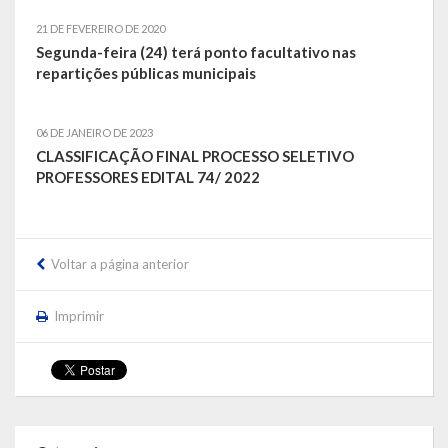
21 DE FEVEREIRO DE 2020
LRF
Segunda-feira (24) terá ponto facultativo nas
repartições públicas municipais
RGF – Relatório de Gestão Fiscal
RREO – Relatório Resumido da Execução Orçamentária
06 DE JANEIRO DE 2023
CLASSIFICAÇÃO FINAL PROCESSO SELETIVO
LOA – Lei Orçamentária Anual
PROFESSORES EDITAL 74/ 2022
RC – Relatório Circunstanciado
PPA – Plano Plurianual
Voltar a página anterior
LDO – Lei de Diretrizes Orçamentárias
Imprimir
Acesso à Informação
Transparência