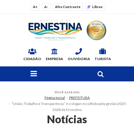
A+
A-
Alto Contraste
Libras
CIDADÃO
EMPRESA
OUVIDORIA
TURISTA
FAÇA SUA BUSCA PELO SITE
O Município
Você está em:
Página Inicial
PREFEITURA
Dados Gerais
“União, Trabalho e Transparência” é o slogan escolhido pela gestão 2025-
2028 de Ernestina
Ex-prefeitos
Notícias
Histórico