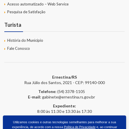
Acesso automatizado – Web Service
Pesquisa de Satisfação
Turista
História do Município
Fale Conosco
Ernestina/RS
Rua Júlio dos Santos, 2021 - CEP: 99140-000
Telefone:
(54) 3378-1105
E-mail:
gabinete@ernestina.rs.gov.br
Expediente:
8:00 às 11:30 e 13:30 às 17:30
Utilizamos cookies e outras tecnologias semelhantes para melhorar a sua
experiência, de acordo com a nossa
Política de Privacidade
e, ao continuar