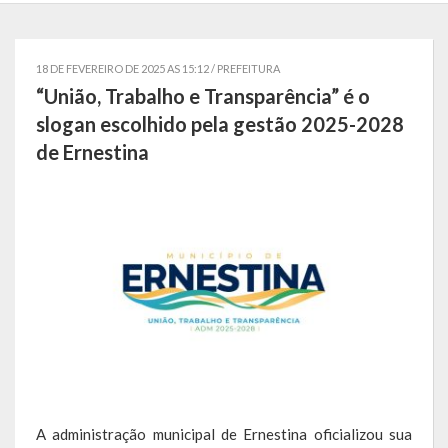
Localização
Símbolos
18 DE FEVEREIRO DE 2025 AS 15:12 /
PREFEITURA
“União, Trabalho e Transparência” é o
Telefones Úteis
slogan escolhido pela gestão 2025-2028
de Ernestina
Secretarias
Estrutura organizacional
Administração
Assistência Social
Educação, Cultura, Desporto e Turismo
Sala Multidisciplinar Saber Mais
Escola Municipal de Educação Infantil Dr. Orlando Rojas
A administração municipal de Ernestina oficializou sua