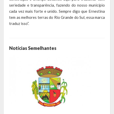
seriedade e transparência, fazendo do nosso município
LEIS ORDINÁRIAS
cada vez mais forte e unido. Sempre digo que Ernestina
tem as melhores terras do Rio Grande do Sul, essa marca
LEIS COMPLEMENTARES
traduz isso”.
DECRETOS
Publicações
Notícias Semelhantes
Conselhos Municipais
Regulamentos
Editais
Planos
Concursos
Termos de Compromisso