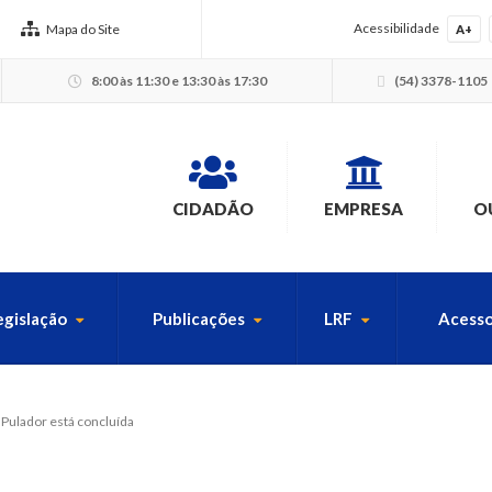
Acessibilidade
Mapa do Site
A+
8:00 às 11:30 e 13:30 às 17:30
(54) 3378-1105
CIDADÃO
EMPRESA
O
egislação
Publicações
LRF
Acesso
USCA PELO SITE
 Pulador está concluída