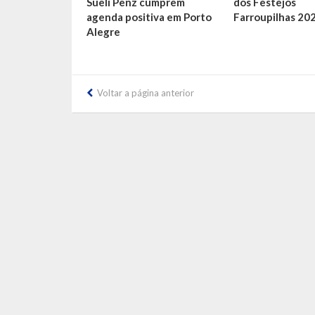
Sueli Penz cumprem
dos Festejos
agenda positiva em Porto
Farroupilhas 20
Alegre
Voltar a página anterior