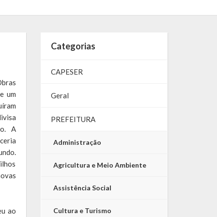
Categorias
CAPESER
Obras
de um
Geral
uíram
ivisa
PREFEITURA
do. A
ceria
Administração
undo.
ilhos
Agricultura e Meio Ambiente
novas
Assistência Social
eu ao
Cultura e Turismo