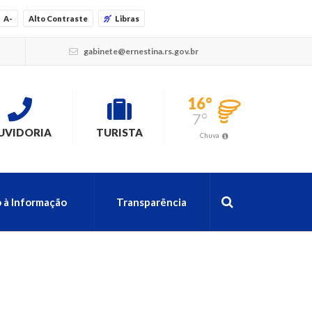
A-
Alto Contraste
Libras
gabinete@ernestina.rs.gov.br
16°
7°
UVIDORIA
TURISTA
Chuva
 à Informação
Transparência