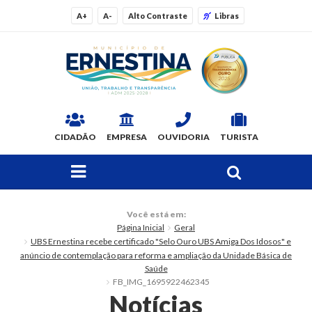
A+
A-
Alto Contraste
Libras
CIDADÃO
EMPRESA
OUVIDORIA
TURISTA
FAÇA SUA BUSCA PELO SITE
O Município
Você está em:
Página Inicial
Geral
Dados Gerais
UBS Ernestina recebe certificado "Selo Ouro UBS Amiga Dos Idosos" e
anúncio de contemplação para reforma e ampliação da Unidade Básica de
Ex-prefeitos
Saúde
FB_IMG_1695922462345
Notícias
Histórico