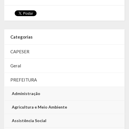
LRF
RGF – Relatório de Gestão Fiscal
RREO – Relatório Resumido da Execução Orçamentária
Categorias
LOA – Lei Orçamentária Anual
CAPESER
RC – Relatório Circunstanciado
Geral
PPA – Plano Plurianual
PREFEITURA
LDO – Lei de Diretrizes Orçamentárias
Administração
Acesso à Informação
Agricultura e Meio Ambiente
Transparência
Assistência Social