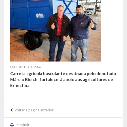
LEIS ORDINÁRIAS
LEIS COMPLEMENTARES
DECRETOS
Publicações
Conselhos Municipais
04 DE JULHO DE 2026
Carreta agrícola basculante destinada pelo deputado
Regulamentos
Márcio Biolchi fortalecerá apoio aos agricultores de
Ernestina
Editais
Planos
Voltar a página anterior
Concursos
Termos de Compromisso
Imprimir