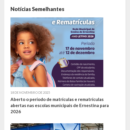
Escola Municipal De Ensino Fundamental Educarte
Notícias Semelhantes
Escola Municipal De Ensino Fundamental João Alfredo Sachser
Escola Municipal De Ensino Fundamental Osvaldo Cruz
Agricultura
Fazenda
Obras e Viação
Saúde
Serviços Oferecidos pela Secretaria de Saúde
18 DE NOVEMBRO DE 2025
Aberto o período de matrículas e rematrículas
Serviços Urbanos
abertas nas escolas municipais de Ernestina para
2026
Legislação
ATOS NORMATIVOS