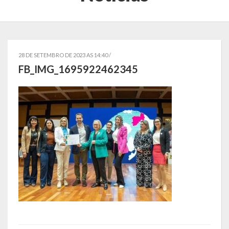
Localização
Símbolos
Telefones Úteis
28 DE SETEMBRO DE 2023 AS 14:40 /
FB_IMG_1695922462345
Secretarias
Estrutura organizacional
Administração
Assistência Social
Educação, Cultura, Desporto e Turismo
Sala Multidisciplinar Saber Mais
Escola Municipal de Educação Infantil Dr. Orlando Rojas