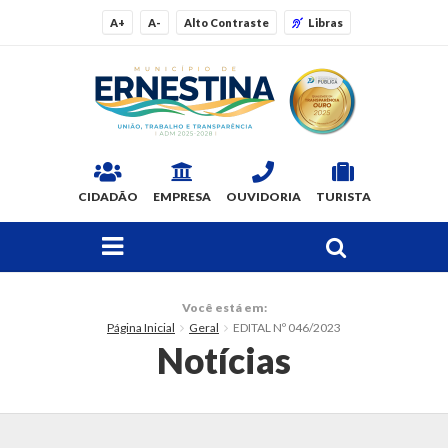
A+
A-
Alto Contraste
Libras
CIDADÃO
EMPRESA
OUVIDORIA
TURISTA
FAÇA SUA BUSCA PELO SITE
O Município
Você está em:
Página Inicial
Geral
EDITAL Nº 046/2023
Dados Gerais
Notícias
Ex-prefeitos
Histórico