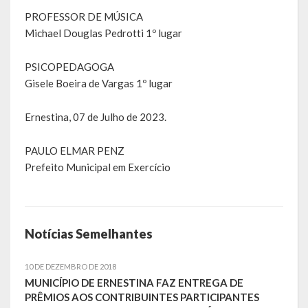
PROFESSOR DE MÚSICA
LEIS ORDINÁRIAS
Michael Douglas Pedrotti 1º lugar
LEIS COMPLEMENTARES
PSICOPEDAGOGA
Gisele Boeira de Vargas 1º lugar
DECRETOS
Ernestina, 07 de Julho de 2023.
Publicações
PAULO ELMAR PENZ
Conselhos Municipais
Prefeito Municipal em Exercício
Regulamentos
Editais
Notícias Semelhantes
Planos
10 DE DEZEMBRO DE 2018
Concursos
MUNICÍPIO DE ERNESTINA FAZ ENTREGA DE
PRÊMIOS AOS CONTRIBUINTES PARTICIPANTES
Termos de Compromisso