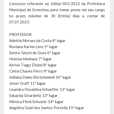
Escola Municipal De Ensino Fundamental Educarte
Concurso referente ao Edital 001/2022 da Prefeitura
Municipal de Ernestina, para tomar posse em seu cargo
Escola Municipal De Ensino Fundamental João Alfredo Sachser
no prazo máximo de 30 (trinta) dias a contar de
07.07.2023.
Escola Municipal De Ensino Fundamental Osvaldo Cruz
PROFESSOR
Agricultura
Adelcia Moraes da Costa 4º lugar
Rosiana Karine Lenz 5º lugar
Fazenda
Senira Tatsch de Goes 6º lugar
Obras e Viação
Heloisa Neuhaus 7º lugar
Airton Tiago Dickel 8º lugar
Saúde
Cintia Chaves Ferro 9º lugar
Indiana Damo Bortolomedi 10º lugar
Serviços Oferecidos pela Secretaria de Saúde
Jeiser Graff 11º lugar
Lisandra Osvaldina Schaeffer 12º lugar
Serviços Urbanos
Eduarda Girardello 13º lugar
Mônica Fleck Schuster 14º lugar
Legislação
Angélica Guiel dos Santos Portella 15º lugar
ATOS NORMATIVOS