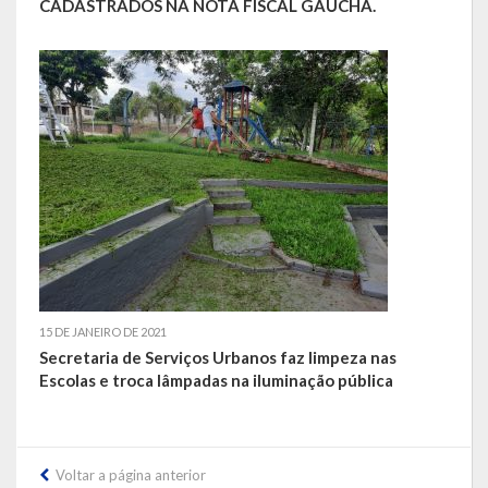
CADASTRADOS NA NOTA FISCAL GAÚCHA.
LRF
RGF – Relatório de Gestão Fiscal
RREO – Relatório Resumido da Execução Orçamentária
LOA – Lei Orçamentária Anual
RC – Relatório Circunstanciado
PPA – Plano Plurianual
LDO – Lei de Diretrizes Orçamentárias
15 DE JANEIRO DE 2021
Secretaria de Serviços Urbanos faz limpeza nas
Acesso à Informação
Escolas e troca lâmpadas na iluminação pública
Transparência
Voltar a página anterior