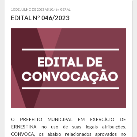
Localização
10 DE JULHO DE 2023 AS 10:46 /
GERAL
EDITAL Nº 046/2023
Símbolos
Telefones Úteis
Secretarias
Estrutura organizacional
Administração
Assistência Social
Educação, Cultura, Desporto e Turismo
Sala Multidisciplinar Saber Mais
O PREFEITO MUNICIPAL EM EXERCÍCIO DE
ERNESTINA, no uso de suas legais atribuições,
Escola Municipal de Educação Infantil Dr. Orlando Rojas
CONVOCA, os abaixo relacionados aprovados no