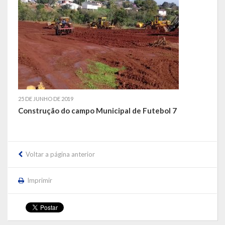
LRF
RGF – Relatório de Gestão Fiscal
RREO – Relatório Resumido da Execução Orçamentária
LOA – Lei Orçamentária Anual
25 DE JUNHO DE 2019
RC – Relatório Circunstanciado
Construção do campo Municipal de Futebol 7
PPA – Plano Plurianual
LDO – Lei de Diretrizes Orçamentárias
Voltar a página anterior
Acesso à Informação
Imprimir
Transparência