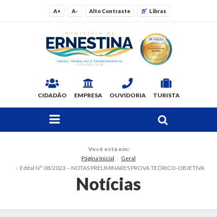
A+
A-
Alto Contraste
Libras
CIDADÃO
EMPRESA
OUVIDORIA
TURISTA
FAÇA SUA BUSCA PELO SITE
O Município
Você está em:
Página Inicial
Geral
Dados Gerais
Edital N° 08/2023 – NOTAS PRELIMINARES PROVA TEÓRICO-OBJETIVA
Notícias
Ex-prefeitos
Histórico