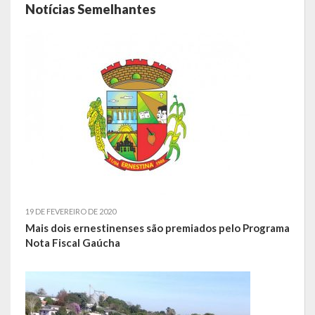
Notícias Semelhantes
LEIS ORDINÁRIAS
LEIS COMPLEMENTARES
DECRETOS
Publicações
Conselhos Municipais
Regulamentos
19 DE FEVEREIRO DE 2020
Editais
Mais dois ernestinenses são premiados pelo Programa
Nota Fiscal Gaúcha
Planos
Concursos
Termos de Compromisso