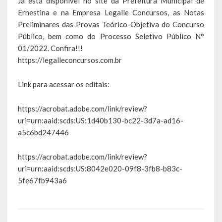
Já está disponível no site da Prefeitura Municipal de
Escola Municipal De Ensino Fundamental Educarte
Ernestina e na Empresa Legalle Concursos, as Notas
Preliminares das Provas Teórico-Objetiva do Concurso
Escola Municipal De Ensino Fundamental João Alfredo Sachser
Público, bem como do Processo Seletivo Público N°
01/2022. Confira!!!
Escola Municipal De Ensino Fundamental Osvaldo Cruz
https://legalleconcursos.com.br
Agricultura
Link para acessar os editais:
Fazenda
https://acrobat.adobe.com/link/review?
Obras e Viação
uri=urn:aaid:scds:US:1d40b130-bc22-3d7a-ad16-
a5c6bd247446
Saúde
Serviços Oferecidos pela Secretaria de Saúde
https://acrobat.adobe.com/link/review?
uri=urn:aaid:scds:US:8042e020-09f8-3fb8-b83c-
Serviços Urbanos
5fe67fb943a6
Legislação
ATOS NORMATIVOS