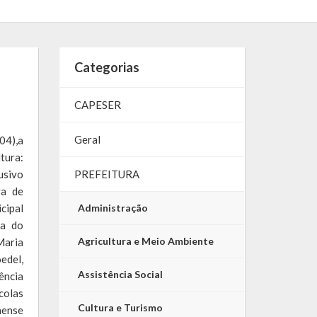
Categorias
CAPESER
Geral
04),a
tura:
usivo
PREFEITURA
va de
cipal
Administração
ça do
Agricultura e Meio Ambiente
Maria
edel,
Assistência Social
ência
colas
Cultura e Turismo
nense