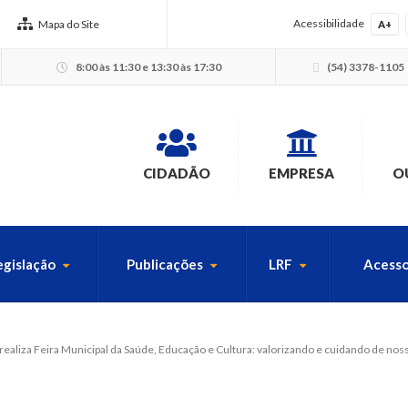
Acessibilidade
Mapa do Site
A+
8:00 às 11:30 e 13:30 às 17:30
(54) 3378-1105
CIDADÃO
EMPRESA
O
egislação
Publicações
LRF
Acesso
USCA PELO SITE
 realiza Feira Municipal da Saúde, Educação e Cultura: valorizando e cuidando de nos