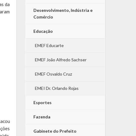
as da
Desenvolvimento, Indústria e
zaram
Comércio
Educação
EMEF Educarte
EMEF João Alfredo Sachser
EMEF Osvaldo Cruz
EMEI Dr. Orlando Rojas
Esportes
Fazenda
tacou
ações
Gabinete do Prefeito
aúde,