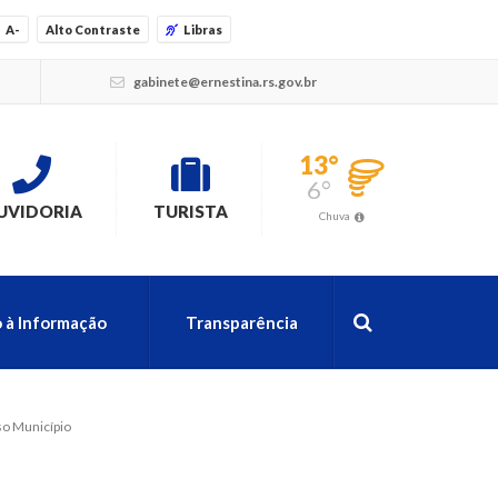
A-
Alto Contraste
Libras
gabinete@ernestina.rs.gov.br
13°
6°
UVIDORIA
TURISTA
Chuva
 à Informação
Transparência
so Município