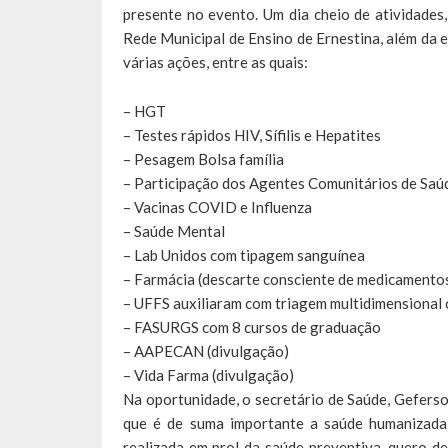
presente no evento. Um dia cheio de atividades,
Rede Municipal de Ensino de Ernestina, além da e
várias ações, entre as quais:
– HGT
– Testes rápidos HIV, Sífilis e Hepatites
– Pesagem Bolsa família
– Participação dos Agentes Comunitários de Saú
– Vacinas COVID e Influenza
– Saúde Mental
– Lab Unidos com tipagem sanguínea
– Farmácia (descarte consciente de medicamento
– UFFS auxiliaram com triagem multidimensional 
– FASURGS com 8 cursos de graduação
– AAPECAN (divulgação)
– Vida Farma (divulgação)
Na oportunidade, o secretário de Saúde, Gefers
que é de suma importante a saúde humanizada
realizada em prol da saúde preventiva, quero de