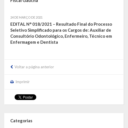
Fiscal Gaúcha
LEIS ORDINÁRIAS
24 DE MARÇO DE 2021
EDITAL N° 018/2021 – Resultado Final do Processo
LEIS COMPLEMENTARES
Seletivo Simplificado para os Cargos de: Auxiliar de
Consultório Odontológico, Enfermeiro, Técnico em
DECRETOS
Enfermagem e Dentista
Publicações
Conselhos Municipais
Voltar a página anterior
Regulamentos
Imprimir
Editais
Planos
Concursos
Categorias
Termos de Compromisso