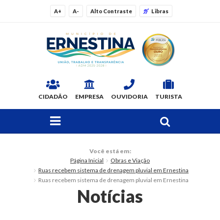
A+
A-
Alto Contraste
Libras
CIDADÃO
EMPRESA
OUVIDORIA
TURISTA
FAÇA SUA BUSCA PELO SITE
O Município
Você está em:
Página Inicial
Obras e Viação
Dados Gerais
Ruas recebem sistema de drenagem pluvial em Ernestina
Ruas recebem sistema de drenagem pluvial em Ernestina
Ex-prefeitos
Notícias
Histórico