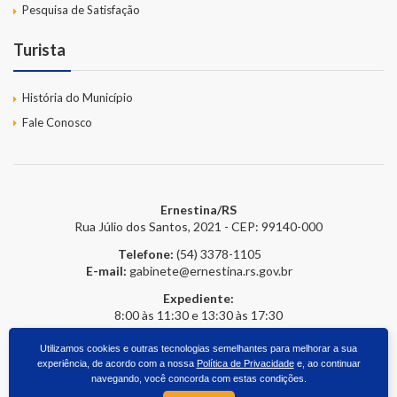
Pesquisa de Satisfação
Turista
História do Município
Fale Conosco
Ernestina/RS
Rua Júlio dos Santos, 2021 - CEP: 99140-000
Telefone:
(54) 3378-1105
E-mail:
gabinete@ernestina.rs.gov.br
Expediente:
8:00 às 11:30 e 13:30 às 17:30
Utilizamos cookies e outras tecnologias semelhantes para melhorar a sua
experiência, de acordo com a nossa
Política de Privacidade
e, ao continuar
2026 © Prefeitura Online
- Todos os direitos reservados.
upside.cc
navegando, você concorda com estas condições.