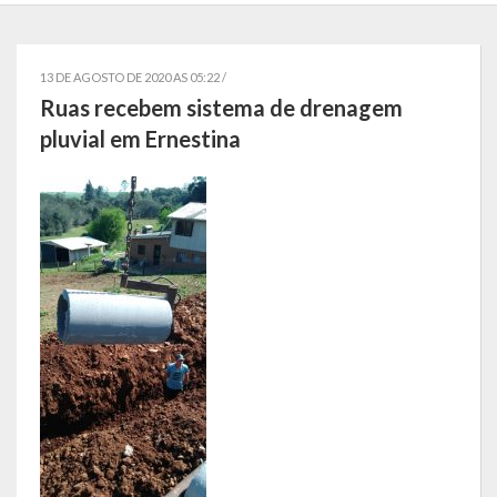
Localização
Símbolos
13 DE AGOSTO DE 2020 AS 05:22 /
Ruas recebem sistema de drenagem
Telefones Úteis
pluvial em Ernestina
Secretarias
Estrutura organizacional
Administração
Assistência Social
Educação, Cultura, Desporto e Turismo
Sala Multidisciplinar Saber Mais
Escola Municipal de Educação Infantil Dr. Orlando Rojas