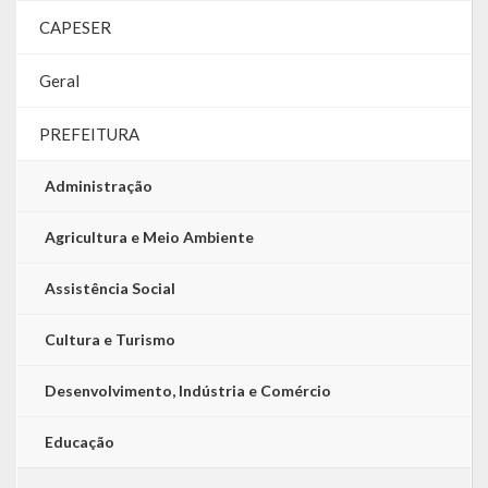
CAPESER
LRF
Geral
RGF – Relatório de Gestão Fiscal
PREFEITURA
RREO – Relatório Resumido da Execução Orçamentária
LOA – Lei Orçamentária Anual
Administração
RC – Relatório Circunstanciado
Agricultura e Meio Ambiente
PPA – Plano Plurianual
Assistência Social
LDO – Lei de Diretrizes Orçamentárias
Cultura e Turismo
Acesso à Informação
Desenvolvimento, Indústria e Comércio
Transparência
Educação