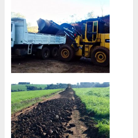
LEIS ORDINÁRIAS
LEIS COMPLEMENTARES
DECRETOS
Publicações
Conselhos Municipais
Regulamentos
Editais
Planos
Concursos
Termos de Compromisso