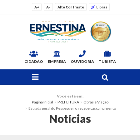
A+
A-
Alto Contraste
Libras
CIDADÃO
EMPRESA
OUVIDORIA
TURISTA
FAÇA SUA BUSCA PELO SITE
O Município
Você está em:
Página Inicial
PREFEITURA
Obras e Viação
Dados Gerais
Estrada geral do Pessegueiro recebe cascalhamento
Notícias
Ex-prefeitos
Histórico