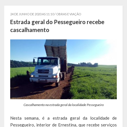
Localização
24 DE JUNHO DE 2020 AS 11:10 /
OBRAS E VIAÇÃO
Símbolos
Estrada geral do Pessegueiro recebe
cascalhamento
Telefones Úteis
Secretarias
Estrutura organizacional
Administração
Assistência Social
Educação, Cultura, Desporto e Turismo
Cascalhamento na estrada geral da localidade Pessegueiro
Sala Multidisciplinar Saber Mais
Nesta semana, é a estrada geral da localidade de
Escola Municipal de Educação Infantil Dr. Orlando Rojas
Pessegueiro, interior de Ernestina, que recebe serviços