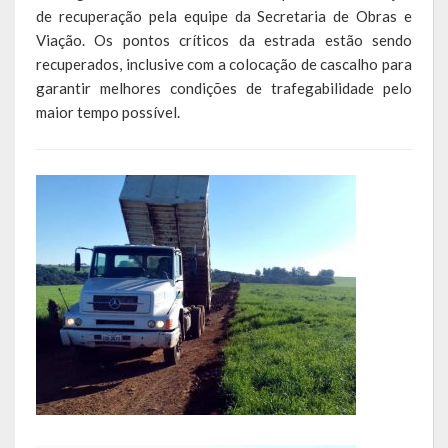
Escola Municipal De Ensino Fundamental Educarte
de recuperação pela equipe da Secretaria de Obras e
Viação. Os pontos críticos da estrada estão sendo
Escola Municipal De Ensino Fundamental João Alfredo Sachser
recuperados, inclusive com a colocação de cascalho para
garantir melhores condições de trafegabilidade pelo
Escola Municipal De Ensino Fundamental Osvaldo Cruz
maior tempo possível.
Agricultura
Fazenda
Obras e Viação
Saúde
Serviços Oferecidos pela Secretaria de Saúde
Serviços Urbanos
Legislação
ATOS NORMATIVOS