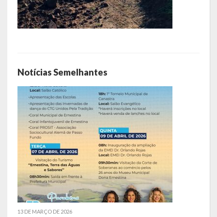
LRF
RGF – Relatório de Gestão Fiscal
RREO – Relatório Resumido da Execução Orçamentária
Notícias Semelhantes
LOA – Lei Orçamentária Anual
RC – Relatório Circunstanciado
PPA – Plano Plurianual
LDO – Lei de Diretrizes Orçamentárias
Acesso à Informação
Transparência
13 DE MARÇO DE 2026