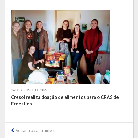
LEIS ORDINÁRIAS
LEIS COMPLEMENTARES
DECRETOS
Publicações
Conselhos Municipais
Regulamentos
26 DE AGOSTO DE 2022
Editais
Cresol realiza doação de alimentos para o CRAS de
Ernestina
Planos
Concursos
Voltar a página anterior
Termos de Compromisso