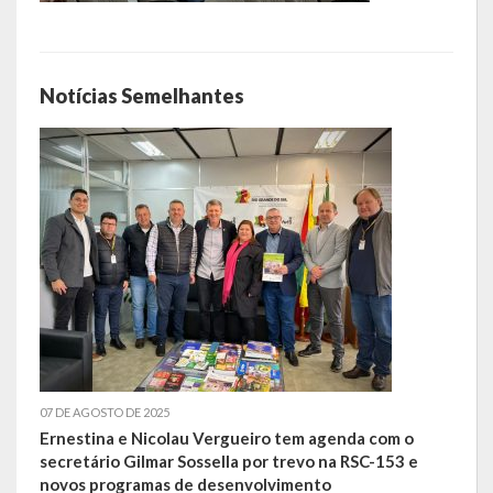
Escola Municipal De Ensino Fundamental Educarte
Escola Municipal De Ensino Fundamental João Alfredo Sachser
Notícias Semelhantes
Escola Municipal De Ensino Fundamental Osvaldo Cruz
Agricultura
Fazenda
Obras e Viação
Saúde
Serviços Oferecidos pela Secretaria de Saúde
Serviços Urbanos
07 DE AGOSTO DE 2025
Ernestina e Nicolau Vergueiro tem agenda com o
Legislação
secretário Gilmar Sossella por trevo na RSC-153 e
novos programas de desenvolvimento
ATOS NORMATIVOS