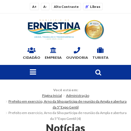
A+
A-
Alto Contraste
Libras
CIDADÃO
EMPRESA
OUVIDORIA
TURISTA
FAÇA SUA BUSCA PELO SITE
O Município
Você está em:
Página Inicial
Administração
Dados Gerais
Prefeito em exercício, Arno da Silva participa de reunião da Ampla e abertura
da 5ª Expo Gentil
Ex-prefeitos
Prefeito em exercício, Arno da Silva participa de reunião da Ampla e abertura
da 5ª Expo Gentil (4)
Notícias
Histórico