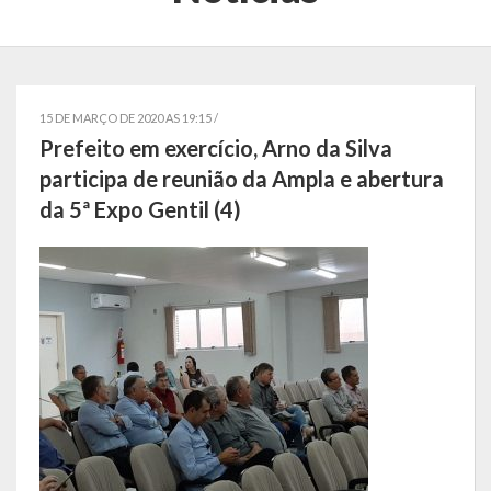
Localização
Símbolos
Telefones Úteis
15 DE MARÇO DE 2020 AS 19:15 /
Prefeito em exercício, Arno da Silva
Secretarias
participa de reunião da Ampla e abertura
da 5ª Expo Gentil (4)
Estrutura organizacional
Administração
Assistência Social
Educação, Cultura, Desporto e Turismo
Sala Multidisciplinar Saber Mais
Escola Municipal de Educação Infantil Dr. Orlando Rojas