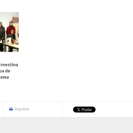
Ernestina
pa de
tema
Imprimir