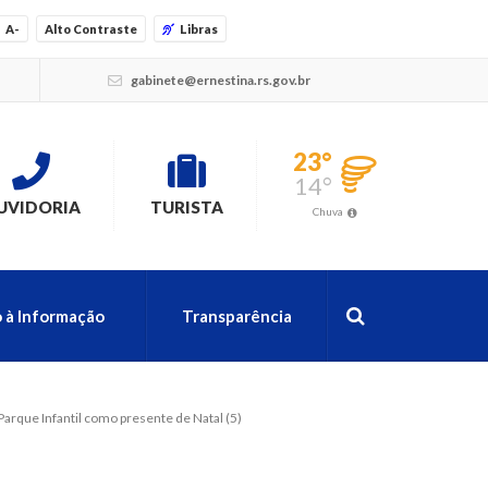
A-
Alto Contraste
Libras
gabinete@ernestina.rs.gov.br
23°
14°
UVIDORIA
TURISTA
Chuva
 à Informação
Transparência
arque Infantil como presente de Natal (5)