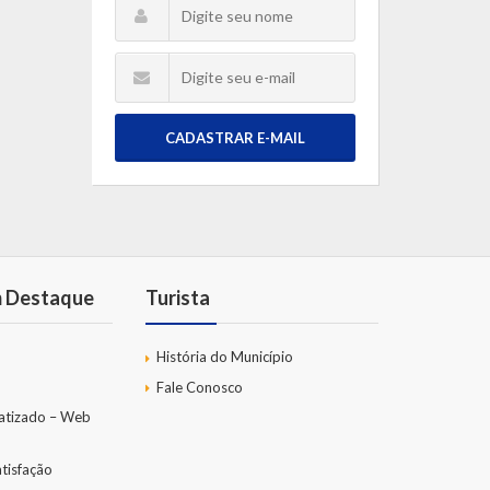
CADASTRAR E-MAIL
m Destaque
Turista
História do Município
Fale Conosco
atizado – Web
tisfação