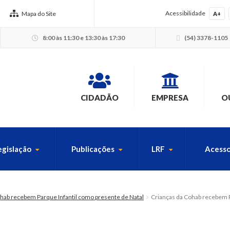
Acessibilidade
Mapa do Site
A+
8:00 às 11:30 e 13:30 às 17:30
(54) 3378-1105
CIDADÃO
EMPRESA
O
egislação
Publicações
LRF
Acesso
USCA PELO SITE
hab recebem Parque Infantil como presente de Natal
Crianças da Cohab recebem P