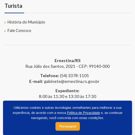
Turista
História do Município
Fale Conosco
Ernestina/RS
Rua Júlio dos Santos, 2021 - CEP: 99140-000
Telefone:
(54) 3378-1105
E-mail:
gabinete@ernestina.rs.gov.br
Expediente:
8:00 às 11:30 e 13:30 às 17:30
Utilizamos cookies e outras tecnologias semelhantes para melhorar a sua
experiência, de acordo com a nossa
Política de Privacidade
e, ao continuar
2026 © Prefeitura Online
- Todos os direitos reservados.
upside.cc
navegando, você concorda com estas condições.
Prosseguir