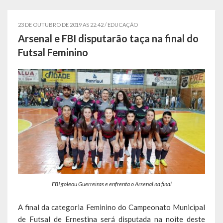
Localização
23 DE OUTUBRO DE 2019 AS 22:42 /
EDUCAÇÃO
Símbolos
Arsenal e FBI disputarão taça na final do
Futsal Feminino
Telefones Úteis
Secretarias
Estrutura organizacional
Administração
Assistência Social
Educação, Cultura, Desporto e Turismo
FBI goleou Guerreiras e enfrenta o Arsenal na final
Sala Multidisciplinar Saber Mais
A final da categoria Feminino do Campeonato Municipal
Escola Municipal de Educação Infantil Dr. Orlando Rojas
de Futsal de Ernestina será disputada na noite deste