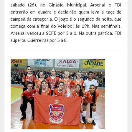
Escola Municipal De Ensino Fundamental Educarte
sábado (26), no Ginásio Municipal. Arsenal e FBI
entrarão em quadra e decidirão quem leva a taça de
Escola Municipal De Ensino Fundamental João Alfredo Sachser
campeã da categoria. O jogo é o segundo da noite, que
começa com a final do Voleibol às 19h. Nas semifinais,
Escola Municipal De Ensino Fundamental Osvaldo Cruz
Arsenal venceu a SEFE por 3 a 1. Na outra partida, FBI
superou Guerreiras por 5 a 0.
Agricultura
Fazenda
Obras e Viação
Saúde
Serviços Oferecidos pela Secretaria de Saúde
Serviços Urbanos
Legislação
ATOS NORMATIVOS