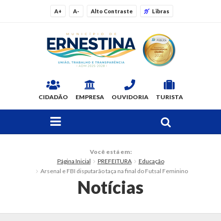
A+
A-
Alto Contraste
Libras
CIDADÃO
EMPRESA
OUVIDORIA
TURISTA
FAÇA SUA BUSCA PELO SITE
O Município
Você está em:
Página Inicial
PREFEITURA
Educação
Dados Gerais
Arsenal e FBI disputarão taça na final do Futsal Feminino
Notícias
Ex-prefeitos
Histórico