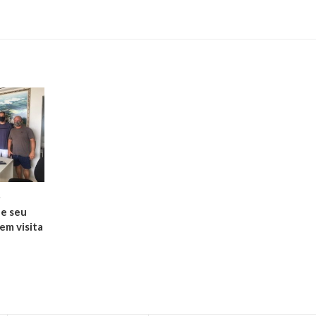
1
 e seu
em visita