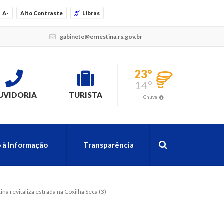
A-
Alto Contraste
Libras
gabinete@ernestina.rs.gov.br
23°
14°
UVIDORIA
TURISTA
Chuva
 à Informação
Transparência
na revitaliza estrada na Coxilha Seca (3)