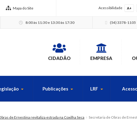
Acessibilidade
Mapa do Site
A+
8:00 às 11:30 e 13:30 às 17:30
(54) 3378-1105
CIDADÃO
EMPRESA
O
egislação
Publicações
LRF
Acesso
USCA PELO SITE
Obras de Ernestina revitaliza estrada na Coxilha Seca
Secretaria de Obras de Ernesti