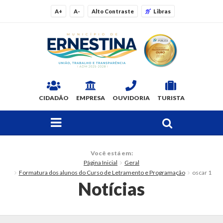
A+
A-
Alto Contraste
Libras
CIDADÃO
EMPRESA
OUVIDORIA
TURISTA
FAÇA SUA BUSCA PELO SITE
O Município
Você está em:
Página Inicial
Geral
Dados Gerais
Formatura dos alunos do Curso de Letramento e Programação
oscar 1
Notícias
Ex-prefeitos
Histórico