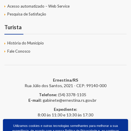
Acesso automatizado – Web Service
Pesquisa de Satisfação
Turista
História do Município
Fale Conosco
Ernestina/RS
Rua Júlio dos Santos, 2021 - CEP: 99140-000
Telefone:
(54) 3378-1105
E-mail:
gabinete@ernestina.rs.gov.br
Expediente:
8:00 às 11:30 e 13:30 às 17:30
Utilizamos cookies e outras tecnologias semelhantes para melhorar a sua
experiência, de acordo com a nossa
Política de Privacidade
e, ao continuar