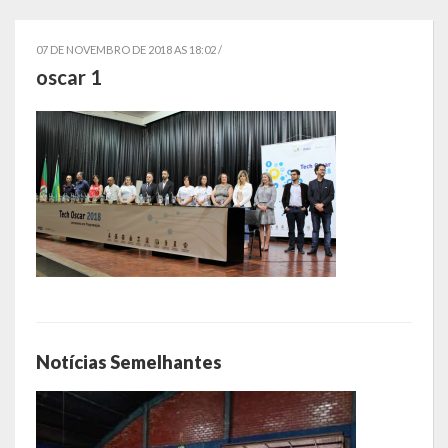
Localização
07 DE NOVEMBRO DE 2018 AS 18:02 /
Símbolos
oscar 1
Telefones Úteis
Secretarias
Estrutura organizacional
Administração
Assistência Social
Educação, Cultura, Desporto e Turismo
Notícias Semelhantes
Sala Multidisciplinar Saber Mais
Escola Municipal de Educação Infantil Dr. Orlando Rojas