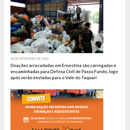
Escola Municipal De Ensino Fundamental Educarte
Escola Municipal De Ensino Fundamental João Alfredo Sachser
Escola Municipal De Ensino Fundamental Osvaldo Cruz
Agricultura
Fazenda
28 DE SETEMBRO DE 2023
Doações arrecadadas em Ernestina são carregadas e
Obras e Viação
encaminhadas para Defesa Civil de Passo Fundo, logo
após serão enviadas para o Vale do Taquari
Saúde
Serviços Oferecidos pela Secretaria de Saúde
Serviços Urbanos
Legislação
ATOS NORMATIVOS