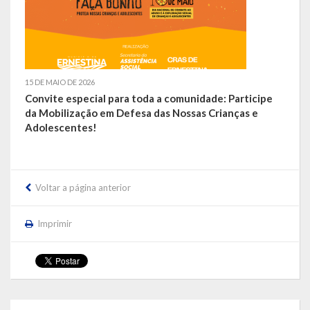
LEIS ORDINÁRIAS
LEIS COMPLEMENTARES
15 DE MAIO DE 2026
DECRETOS
Convite especial para toda a comunidade: Participe
da Mobilização em Defesa das Nossas Crianças e
Publicações
Adolescentes!
Conselhos Municipais
Regulamentos
Voltar a página anterior
Editais
Imprimir
Planos
Concursos
Termos de Compromisso