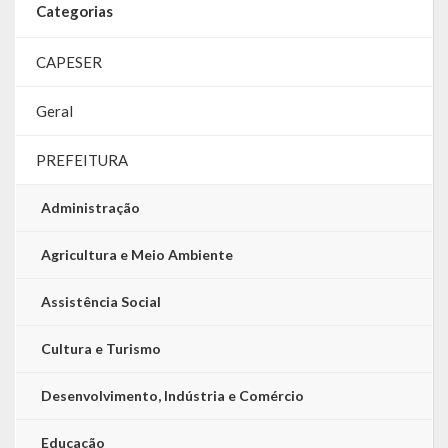
Categorias
LRF
CAPESER
RGF – Relatório de Gestão Fiscal
Geral
RREO – Relatório Resumido da Execução Orçamentária
PREFEITURA
LOA – Lei Orçamentária Anual
Administração
RC – Relatório Circunstanciado
PPA – Plano Plurianual
Agricultura e Meio Ambiente
LDO – Lei de Diretrizes Orçamentárias
Assistência Social
Acesso à Informação
Cultura e Turismo
Transparência
Desenvolvimento, Indústria e Comércio
Educação