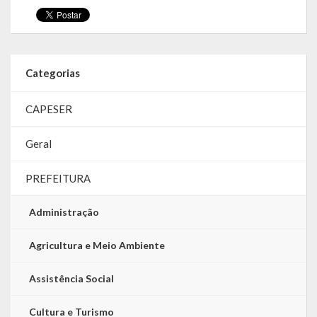
LRF
RGF – Relatório de Gestão Fiscal
Categorias
RREO – Relatório Resumido da Execução Orçamentária
CAPESER
LOA – Lei Orçamentária Anual
Geral
RC – Relatório Circunstanciado
PREFEITURA
PPA – Plano Plurianual
LDO – Lei de Diretrizes Orçamentárias
Administração
Acesso à Informação
Agricultura e Meio Ambiente
Transparência
Assistência Social
Cultura e Turismo