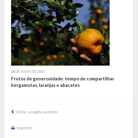
LEIS ORDINÁRIAS
LEIS COMPLEMENTARES
DECRETOS
Publicações
Conselhos Municipais
08 DE JULHO DE 2022
Frutos de generosidade: tempo de compartilhar
Regulamentos
bergamotas, laranjas e abacates
Editais
Planos
Voltar a página anterior
Concursos
Imprimir
Termos de Compromisso