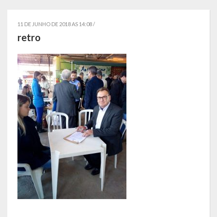
Localização
11 DE JUNHO DE 2018 AS 14:08 /
Símbolos
retro
Telefones Úteis
Secretarias
Estrutura organizacional
Administração
Assistência Social
Educação, Cultura, Desporto e Turismo
Sala Multidisciplinar Saber Mais
Escola Municipal de Educação Infantil Dr. Orlando Rojas