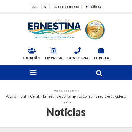
A+
A-
Alto Contraste
Libras
CIDADÃO
EMPRESA
OUVIDORIA
TURISTA
FAÇA SUA BUSCA PELO SITE
O Município
Você está em:
Página Inicial
Geral
Ernestina é contemplada com uma retro escavadeira
Dados Gerais
retro
Notícias
Ex-prefeitos
Histórico