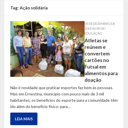
Localização
Tag:
Ação solidária
Símbolos
05 DE DEZEMBRO DE
2019 AS 09:03 /
Telefones Úteis
EDUCAÇÃO
Atletas se
Secretarias
reúnem e
convertem
Estrutura organizacional
cartões no
Futsal em
Administração
alimentos para
doação
Assistência Social
Não é novidade que praticar esportes faz bem às pessoas.
Mas em Ernestina, município com pouco mais de 3 mil
Educação, Cultura, Desporto e Turismo
habitantes, os benefícios do esporte para a comunidade têm
ido além do benefício físico: para…
Sala Multidisciplinar Saber Mais
Escola Municipal de Educação Infantil Dr. Orlando Rojas
LEIA MAIS