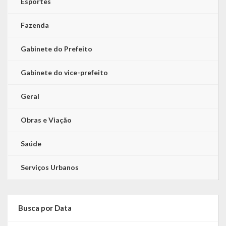
Esportes
LRF
Fazenda
RGF – Relatório de Gestão Fiscal
Gabinete do Prefeito
RREO – Relatório Resumido da Execução Orçamentária
Gabinete do vice-prefeito
LOA – Lei Orçamentária Anual
Geral
RC – Relatório Circunstanciado
Obras e Viação
PPA – Plano Plurianual
Saúde
LDO – Lei de Diretrizes Orçamentárias
Serviços Urbanos
Acesso à Informação
Transparência
Busca por Data