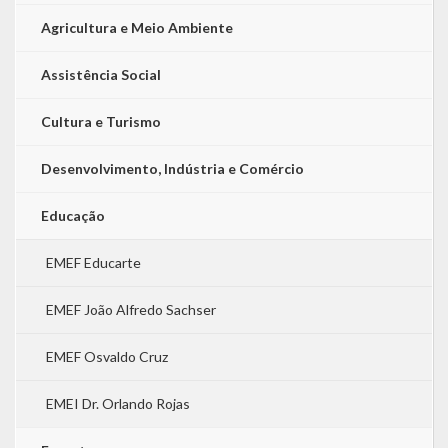
Agricultura e Meio Ambiente
LEIS ORDINÁRIAS
Assistência Social
LEIS COMPLEMENTARES
Cultura e Turismo
DECRETOS
Desenvolvimento, Indústria e Comércio
Publicações
Educação
Conselhos Municipais
EMEF Educarte
Regulamentos
Editais
EMEF João Alfredo Sachser
Planos
EMEF Osvaldo Cruz
Concursos
EMEI Dr. Orlando Rojas
Termos de Compromisso