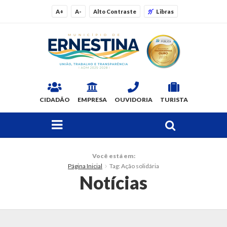
A+
A-
Alto Contraste
Libras
CIDADÃO
EMPRESA
OUVIDORIA
TURISTA
FAÇA SUA BUSCA PELO SITE
O Município
Você está em:
Página Inicial
Tag: Ação solidária
Dados Gerais
Notícias
Ex-prefeitos
Histórico