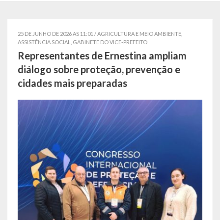
Localização
Símbolos
25 DE JUNHO DE 2026 AS 11:01 /
AGRICULTURA E MEIO AMBIENTE
,
ASSISTÊNCIA SOCIAL
,
GABINETE DO VICE-PREFEITO
Telefones Úteis
Representantes de Ernestina ampliam
diálogo sobre proteção, prevenção e
Secretarias
cidades mais preparadas
Estrutura organizacional
Administração
Assistência Social
Educação, Cultura, Desporto e Turismo
Sala Multidisciplinar Saber Mais
Escola Municipal de Educação Infantil Dr. Orlando Rojas