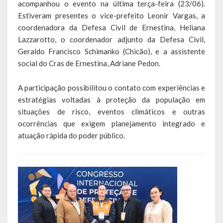
acompanhou o evento na última terça-feira (23/06).
Estiveram presentes o vice-prefeito Leonir Vargas, a
LEIS ORDINÁRIAS
coordenadora da Defesa Civil de Ernestina, Heliana
Lazzarotto, o coordenador adjunto da Defesa Civil,
LEIS COMPLEMENTARES
Geraldo Francisco Schimanko (Chicão), e a assistente
social do Cras de Ernestina, Adriane Pedon.
DECRETOS
Publicações
A participação possibilitou o contato com experiências e
estratégias voltadas à proteção da população em
Conselhos Municipais
situações de risco, eventos climáticos e outras
ocorrências que exigem planejamento integrado e
Regulamentos
atuação rápida do poder público.
Editais
Planos
Concursos
Termos de Compromisso