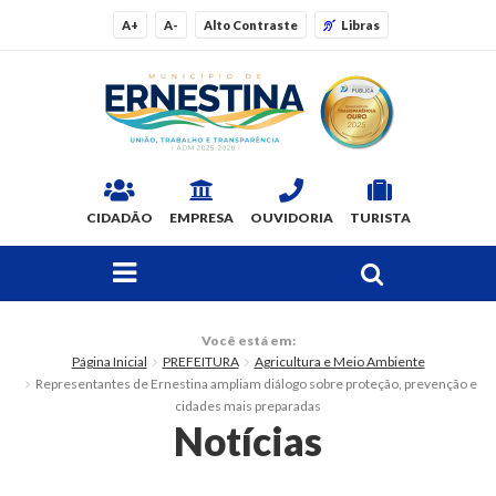
A+
A-
Alto Contraste
Libras
CIDADÃO
EMPRESA
OUVIDORIA
TURISTA
FAÇA SUA BUSCA PELO SITE
O Município
Você está em:
Página Inicial
PREFEITURA
Agricultura e Meio Ambiente
Dados Gerais
Representantes de Ernestina ampliam diálogo sobre proteção, prevenção e
cidades mais preparadas
Ex-prefeitos
Notícias
Histórico