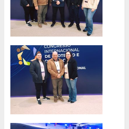
LRF
RGF – Relatório de Gestão Fiscal
RREO – Relatório Resumido da Execução Orçamentária
LOA – Lei Orçamentária Anual
RC – Relatório Circunstanciado
PPA – Plano Plurianual
LDO – Lei de Diretrizes Orçamentárias
Acesso à Informação
Transparência