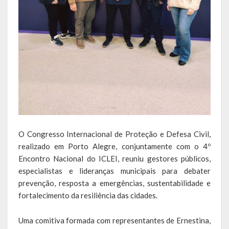
Escola Municipal De Ensino Fundamental Educarte
Escola Municipal De Ensino Fundamental João Alfredo Sachser
Escola Municipal De Ensino Fundamental Osvaldo Cruz
Agricultura
Fazenda
Obras e Viação
O Congresso Internacional de Proteção e Defesa Civil,
Saúde
realizado em Porto Alegre, conjuntamente com o 4º
Encontro Nacional do ICLEI, reuniu gestores públicos,
Serviços Oferecidos pela Secretaria de Saúde
especialistas e lideranças municipais para debater
Serviços Urbanos
prevenção, resposta a emergências, sustentabilidade e
fortalecimento da resiliência das cidades.
Legislação
Uma comitiva formada com representantes de Ernestina,
ATOS NORMATIVOS