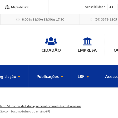
Acessibilidade
Mapa do Site
A+
8:00 às 11:30 e 13:30 às 17:30
(54) 3378-1105
CIDADÃO
EMPRESA
O
egislação
Publicações
LRF
Acesso
USCA PELO SITE
Plano Municipal de Educação com foco no futuro do ensino
̧ão com foco no futuro do ensino (9)