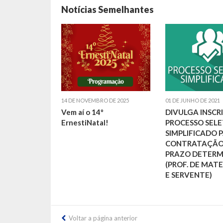
Notícias Semelhantes
14 DE NOVEMBRO DE 2025
01 DE JUNHO DE 2021
Vem aí o 14º
DIVULGA INSCRI
ErnestiNatal!
PROCESSO SEL
SIMPLIFICADO 
CONTRATAÇÃO
PRAZO DETER
(PROF. DE MAT
E SERVENTE)
Voltar a página anterior