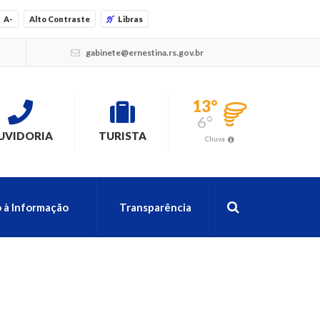
A-
Alto Contraste
Libras
gabinete@ernestina.rs.gov.br
13°
6°
UVIDORIA
TURISTA
Chuva
 à Informação
Transparência