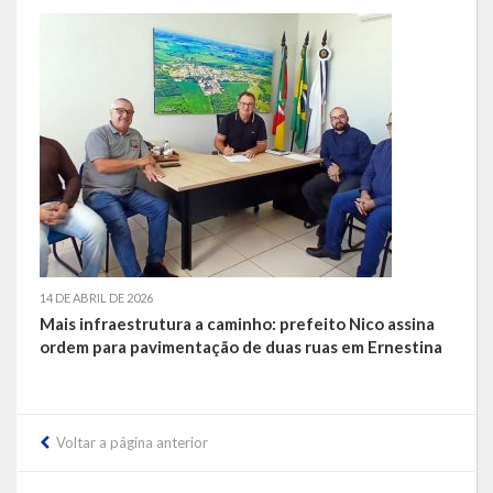
LRF
RGF – Relatório de Gestão Fiscal
RREO – Relatório Resumido da Execução Orçamentária
LOA – Lei Orçamentária Anual
RC – Relatório Circunstanciado
PPA – Plano Plurianual
14 DE ABRIL DE 2026
Mais infraestrutura a caminho: prefeito Nico assina
LDO – Lei de Diretrizes Orçamentárias
ordem para pavimentação de duas ruas em Ernestina
Acesso à Informação
Transparência
Voltar a página anterior