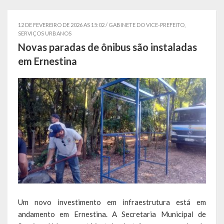
Localização
12 DE FEVEREIRO DE 2026 AS 15:02 /
GABINETE DO VICE-PREFEITO
,
Símbolos
SERVIÇOS URBANOS
Novas paradas de ônibus são instaladas
Telefones Úteis
em Ernestina
Secretarias
Estrutura organizacional
Administração
Assistência Social
Educação, Cultura, Desporto e Turismo
Sala Multidisciplinar Saber Mais
Um novo investimento em infraestrutura está em
Escola Municipal de Educação Infantil Dr. Orlando Rojas
andamento em Ernestina. A Secretaria Municipal de