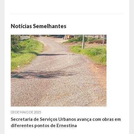
LEIS ORDINÁRIAS
Notícias Semelhantes
LEIS COMPLEMENTARES
DECRETOS
Publicações
Conselhos Municipais
Regulamentos
Editais
Planos
03 DE MAIO DE 2025
Concursos
Secretaria de Serviços Urbanos avança com obras em
diferentes pontos de Ernestina
Termos de Compromisso