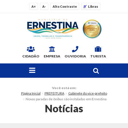
A+
A-
Alto Contraste
Libras
CIDADÃO
EMPRESA
OUVIDORIA
TURISTA
FAÇA SUA BUSCA PELO SITE
O Município
Você está em:
Página Inicial
PREFEITURA
Gabinete do vice-prefeito
Dados Gerais
Novas paradas de ônibus são instaladas em Ernestina
Notícias
Ex-prefeitos
Histórico