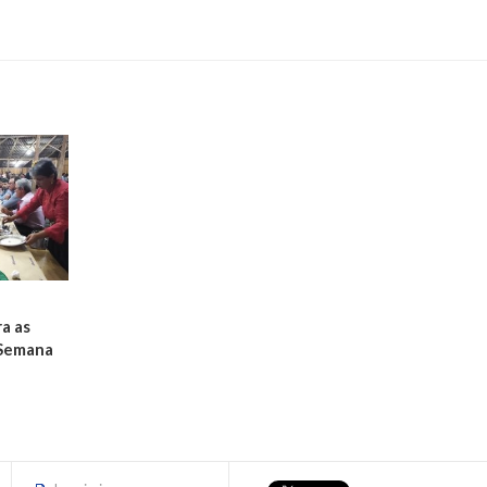
a as
 Semana