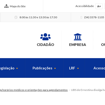
Acessibilidade
Mapa do Site
A+
8:00 às 11:30 e 13:30 às 17:30
(54) 3378-1105
CIDADÃO
EMPRESA
O
egislação
Publicações
LRF
Acesso
USCA PELO SITE
ga horários médicos e orientações para agendamentos
UBS de Ernestina divulga ho