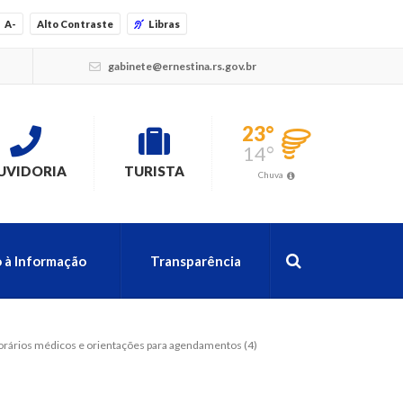
A-
Alto Contraste
Libras
gabinete@ernestina.rs.gov.br
23°
14°
UVIDORIA
TURISTA
Chuva
 à Informação
Transparência
rários médicos e orientações para agendamentos (4)