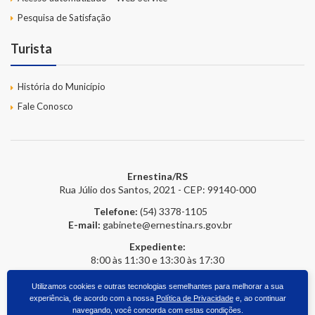
Pesquisa de Satisfação
Turista
História do Município
Fale Conosco
Ernestina/RS
Rua Júlio dos Santos, 2021 - CEP: 99140-000
Telefone:
(54) 3378-1105
E-mail:
gabinete@ernestina.rs.gov.br
Expediente:
8:00 às 11:30 e 13:30 às 17:30
Utilizamos cookies e outras tecnologias semelhantes para melhorar a sua
experiência, de acordo com a nossa
Política de Privacidade
e, ao continuar
2026 © Prefeitura Online
- Todos os direitos reservados.
upside.cc
navegando, você concorda com estas condições.