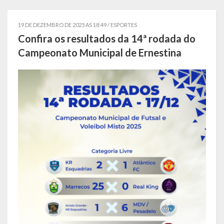
Localização
19 DE DEZEMBRO DE 2025 AS 18:49 /
ESPORTES
Símbolos
Confira os resultados da 14ª rodada do
Campeonato Municipal de Ernestina
Telefones Úteis
Secretarias
Estrutura organizacional
Administração
Assistência Social
Educação, Cultura, Desporto e Turismo
Sala Multidisciplinar Saber Mais
Escola Municipal de Educação Infantil Dr. Orlando Rojas