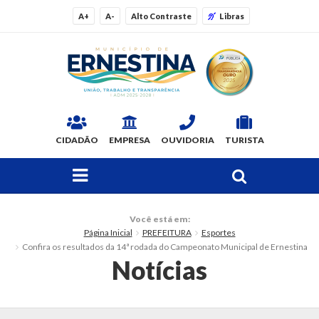
A+
A-
Alto Contraste
Libras
CIDADÃO
EMPRESA
OUVIDORIA
TURISTA
FAÇA SUA BUSCA PELO SITE
O Município
Você está em:
Página Inicial
PREFEITURA
Esportes
Dados Gerais
Confira os resultados da 14ª rodada do Campeonato Municipal de Ernestina
Notícias
Ex-prefeitos
Histórico