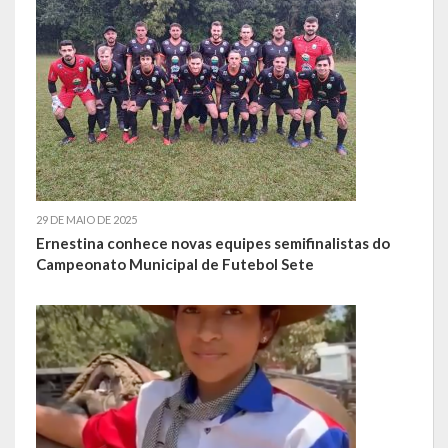
LRF
RGF – Relatório de Gestão Fiscal
RREO – Relatório Resumido da Execução Orçamentária
LOA – Lei Orçamentária Anual
RC – Relatório Circunstanciado
29 DE MAIO DE 2025
Ernestina conhece novas equipes semifinalistas do
PPA – Plano Plurianual
Campeonato Municipal de Futebol Sete
LDO – Lei de Diretrizes Orçamentárias
Acesso à Informação
Transparência