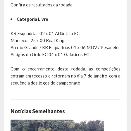
Confira os resultados da rodada:
LEIS ORDINÁRIAS
Categoria Livre
LEIS COMPLEMENTARES
KR Esquadrias 02 x 01 Atlântico FC
DECRETOS
Marrecos 25 x 00 Real King
Arroio Grande / KR Esquadrias 01 x 06 MDV / Pesadelo
Publicações
Amigos do Gole FC 04 x 01 Galáticos FC
Conselhos Municipais
Com o encerramento desta rodada, as competições
entram em recesso e retornam no dia 7 de janeiro, com a
Regulamentos
sequência dos jogos do campeonato.
Editais
Planos
Notícias Semelhantes
Concursos
Termos de Compromisso