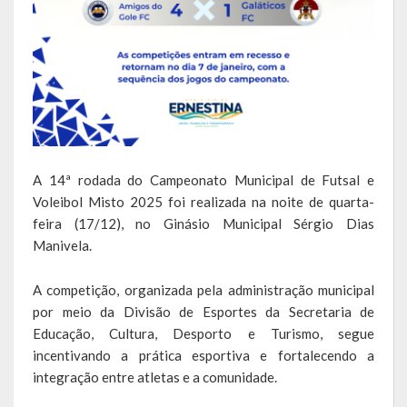
Escola Municipal De Ensino Fundamental Educarte
Escola Municipal De Ensino Fundamental João Alfredo Sachser
Escola Municipal De Ensino Fundamental Osvaldo Cruz
Agricultura
Fazenda
A 14ª rodada do Campeonato Municipal de Futsal e
Voleibol Misto 2025 foi realizada na noite de quarta-
Obras e Viação
feira (17/12), no Ginásio Municipal Sérgio Dias
Saúde
Manivela.
Serviços Oferecidos pela Secretaria de Saúde
A competição, organizada pela administração municipal
por meio da Divisão de Esportes da Secretaria de
Serviços Urbanos
Educação, Cultura, Desporto e Turismo, segue
incentivando a prática esportiva e fortalecendo a
Legislação
integração entre atletas e a comunidade.
ATOS NORMATIVOS